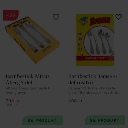
15
%
Lägg till i favoriter
Lägg 
Barnbestick Alfons 
Barnbestick Bamse 4-
Åberg 3-del
del rostfritt
Alfons Åberg Barnbestick 
Bamse "Världens starkaste 
med gravyr.
björn" Barnbestick i rostfritt 
stål med gravyr.
298
kr
498
kr
349
kr