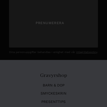
PRENUMERERA
Dina personuppgifter behandlas i enlighet med vår
integritetspolicy
.
Gravyrshop
BARN & DOP
SMYCKESKRIN
PRESENTTIPS