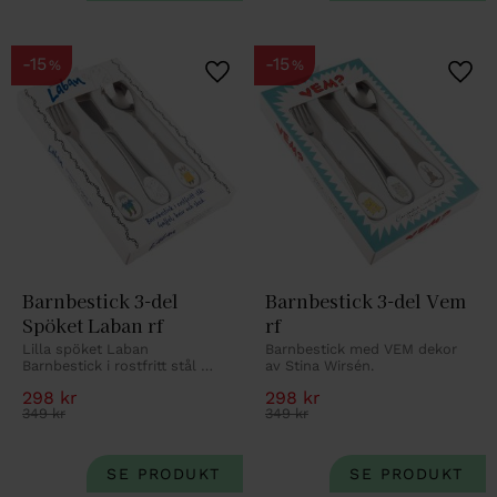
15
15
%
%
Lägg till i favoriter
Lägg 
Barnbestick 3-del 
Barnbestick 3-del Vem 
Spöket Laban rf
rf
Lilla spöket Laban 
Barnbestick med VEM dekor 
Barnbestick i rostfritt stål 
av Stina Wirsén.
med gravyr.
298
kr
298
kr
349
kr
349
kr