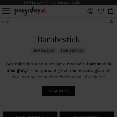
Fri gravyr
Fraktfrigräns 1000kr
FAVORI
KUN
Meny
Barnbestick
BARN & DOP
BARNBESTICK
Gör måltiderna ännu roligare med våra
barnbestick
med gravyr
– en personlig och minnesvärd gåva till
dop, namngivning eller födelsedag. Vi erbjuder
barnbestick i rostfritt stål
och hög kvalitet, där du kan
få barnets namn ingraverat utan extra kostnad.
VISA ALLT