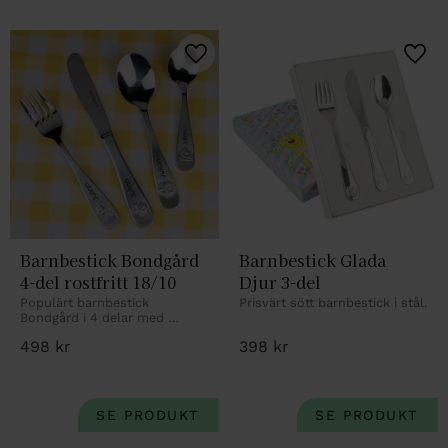
Lägg till i favoriter
Lägg 
Barnbestick Bondgård 
Barnbestick Glada 
4-del rostfritt 18/10
Djur 3-del
Populärt barnbestick 
Prisvärt sött barnbestick i stål.
Bondgård i 4 delar med 
personlig gravyr.
498
kr
398
kr