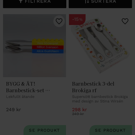
FILTRERA
SORTERA
15
%
Lägg till i favoriter
Lägg 
BYGG & ÄT! 
Barnbestick 3-del 
Barnbestick-set 
Brokiga rf
byggklossar
Lekfullt ätande
Supersött barnbestick Brokiga 
med design av Stina Wirsén
249
kr
298
kr
349
kr