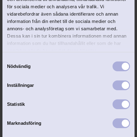
för sociala medier och analysera vår trafik. Vi
vidarebefordrar även sådana identifierare och annan
Lägg till i favoriter
information från din enhet till de sociala medier och
annons- och analysföretag som vi samarbetar med.
Dessa kan i sin tur kombinera informationen med annan
information som du har tillhandahållit eller som de har
samlat in när du har använt deras tjänster.
S
Nödvändig
a
Dopsked Klocka äkta 
m
silver
t
Inställningar
Dopsked i äkta silver. Finaste 
y
doppresenten med personlig 
c
gravyr.
2 295
kr
k
Statistik
e
s
Marknadsföring
v
a