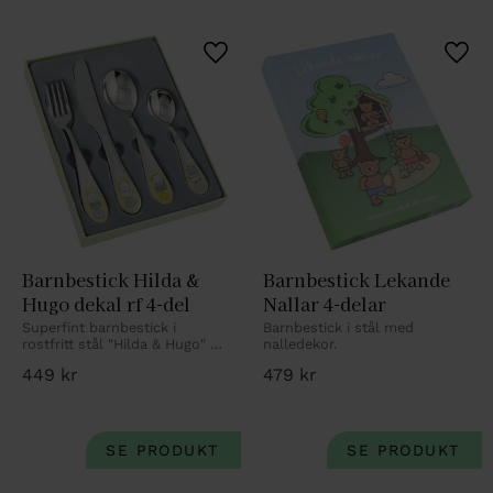
Lägg till i favoriter
Lägg 
Barnbestick Hilda & 
Barnbestick Lekande 
Hugo dekal rf 4-del
Nallar 4-delar
Superfint barnbestick i 
Barnbestick i stål med 
rostfritt stål "Hilda & Hugo" 4-
nalledekor.
delar i rostfritt stål. Med 
449
kr
479
kr
personlig gravyr.