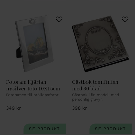
Lägg till i favoriter
Lägg 
Fotoram Hjärtan 
Gästbok tennfinish 
nysilver foto 10X15cm
med 30 blad
Fotoramen till bröllopsfotot.
Gästbok i fin modell med 
personlig gravyr.
349
kr
398
kr