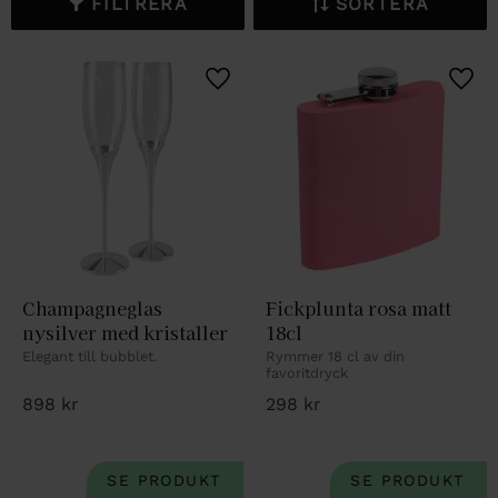
FILTRERA
SORTERA
Lägg till i favoriter
Lägg 
Champagneglas 
Fickplunta rosa matt 
nysilver med kristaller
18cl
Elegant till bubblet.
Rymmer 18 cl av din 
favoritdryck
898
kr
298
kr