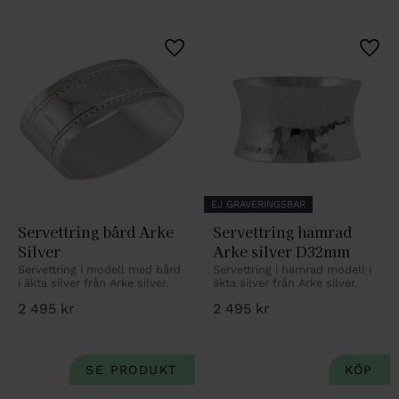
Lägg till i favoriter
Lägg 
EJ GRAVERINGSBAR
Servettring bård Arke 
Servettring hamrad 
Silver
Arke silver D32mm
Servettring i modell med bård 
Servettring i hamrad modell i 
i äkta silver från Arke silver.
äkta silver från Arke silver.
2 495
kr
2 495
kr