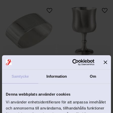
Lägg till i favoriter
Lägg 
Servettring slät Arke 
Vinbägare pärlring 
Silver
tenn höjd 12 cm
Servettring i slät modell i äkta 
Elegant vinbägare i tenn
Samtycke
Information
Om
silver från Arke silver.
2 495
kr
898
kr
Denna webbplats använder cookies
Vi använder enhetsidentifierare för att anpassa innehållet
och annonserna till användarna, tillhandahålla funktioner