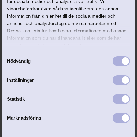
för sociala medier och analysera vår trafik. Vi
vidarebefordrar även sådana identifierare och annan
Lägg till i favoriter
information från din enhet till de sociala medier och
annons- och analysföretag som vi samarbetar med.
Dessa kan i sin tur kombinera informationen med annan
information som du har tillhandahållit eller som de har
samlat in när du har använt deras tjänster.
S
Nödvändig
a
m
Vänskapssmycke 
t
Inställningar
brythjärta 21mm
y
Till dig och din bästa vän.
c
349
kr
k
Statistik
e
s
Marknadsföring
v
a
l