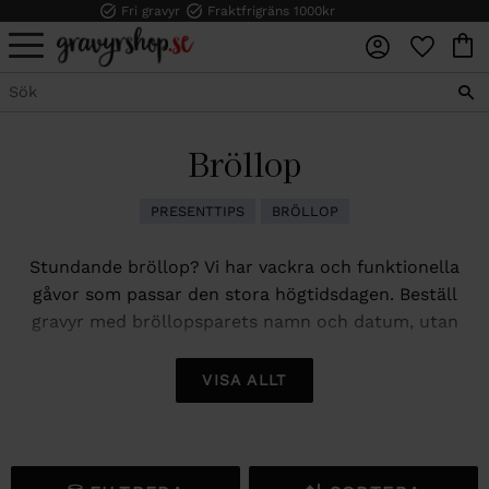
Fri gravyr
Fraktfrigräns 1000kr
FAVORI
KUN
Meny
Bröllop
PRESENTTIPS
BRÖLLOP
Stundande bröllop? Vi har vackra och funktionella
gåvor som passar den stora högtidsdagen. Beställ
gravyr med bröllopsparets namn och datum, utan
extra kostnad.
VISA ALLT