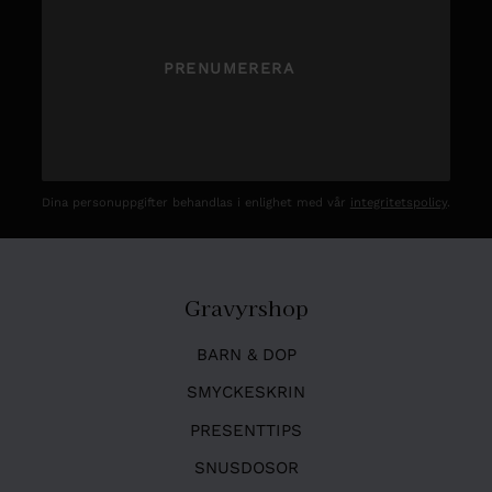
PRENUMERERA
Dina personuppgifter behandlas i enlighet med vår
integritetspolicy
.
Gravyrshop
BARN & DOP
SMYCKESKRIN
PRESENTTIPS
SNUSDOSOR