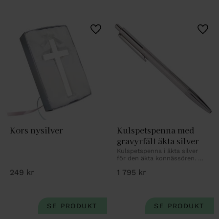
Lägg till i favoriter
Lägg 
Kors nysilver
Kulspetspenna med 
gravyrfält äkta silver
Kulspetspenna i äkta silver 
för den äkta konnässören. 
Med personlig gravyr.
249
kr
1 795
kr