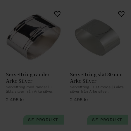
Lägg till i favoriter
Lägg 
Servettring ränder 
Servettring slät 30 mm 
Arke Silver
Arke Silver
Servettring med ränder l i 
Servettring i slät modell i äkta 
äkta silver från Arke silver.
silver från Arke silver.
2 495
kr
2 495
kr