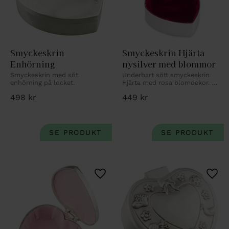
Smyckeskrin 
Smyckeskrin Hjärta 
Enhörning
nysilver med blommor
Smyckeskrin med söt 
Underbart sött smyckeskrin 
enhörning på locket.
Hjärta med rosa blomdekor. 
Med gravyr.
498
kr
449
kr
Lägg till i favoriter
Lägg 