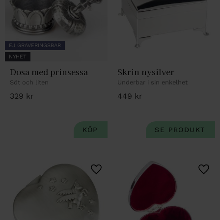
EJ GRAVERINGSBAR
NYHET
Dosa med prinsessa
Skrin nysilver
Söt och liten
Underbar i sin enkelhet
329
kr
449
kr
Lägg till i favoriter
Lägg 