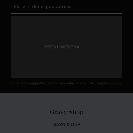
PRENUMERERA
Dina personuppgifter behandlas i enlighet med vår
integritetspolicy
.
Gravyrshop
BARN & DOP