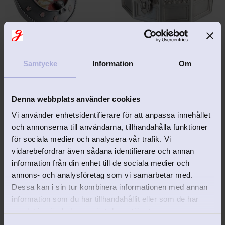
EJ GRAVERINGSBAR
EJ GRAVERINGSBAR
Smyckeskrin med 
Smyckeskrin med 
fotoram på locket Baby
förgylld krona
Samtycke
Information
Om
´s first keepsake
Sött litet smyckeskrin med 
Sött smyckeskrin med krona 
fotoram på locket. Passar 
på locket.
pojke som flicka.
119
kr
398
kr
249
kr
Denna webbplats använder cookies
Vi använder enhetsidentifierare för att anpassa innehållet
och annonserna till användarna, tillhandahålla funktioner
för sociala medier och analysera vår trafik. Vi
vidarebefordrar även sådana identifierare och annan
information från din enhet till de sociala medier och
Lägg till i favoriter
Lägg 
annons- och analysföretag som vi samarbetar med.
Dessa kan i sin tur kombinera informationen med annan
information som du har tillhandahållit eller som de har
samlat in när du har använt deras tjänster.