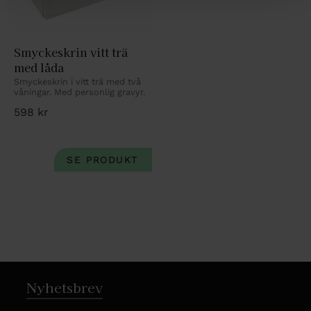
Smyckeskrin vitt trä 
med låda
Smyckeskrin i vitt trä med två 
våningar. Med personlig gravyr.
598
kr
Nyhetsbrev