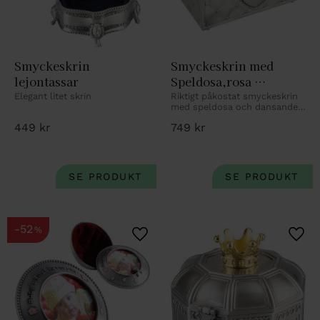
Smyckeskrin 
Smyckeskrin med 
lejontassar
Speldosa,rosa 
inredning 18X13cm 
Elegant litet skrin
Riktigt påkostat smyckeskrin 
med speldosa och dansande 
tennfinish
ballerina. Med personlig 
449
kr
749
kr
gravyr.
52
%
Lägg till i favoriter
Lägg 