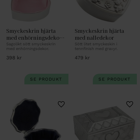
Smyckeskrin hjärta 
Smyckeskrin hjärta 
med enhörningsdekor 
med nalledekor
blank
Sagolikt sött smyckeskrin 
Sött litet smyckeskin i 
med enhörningsdekor.
tennfinish med gravyr.
398
kr
479
kr
Lägg till i favoriter
Lägg 