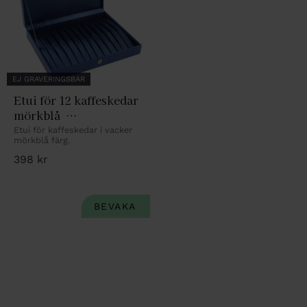
EJ GRAVERINGSBAR
Etui för 12 kaffeskedar 
mörkblå  
22,5X17,5X4,5cm
Etui för kaffeskedar i vacker 
mörkblå färg.
398
kr