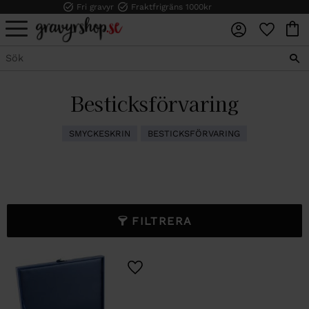
Fri gravyr
Fraktfrigräns 1000kr
FAVORI
KUN
Meny
Besticksförvaring
SMYCKESKRIN
BESTICKSFÖRVARING
FILTRERA
Lägg till i favoriter