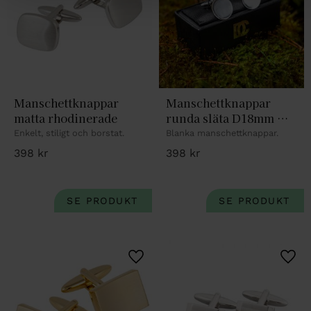
Manschettknappar 
Manschettknappar 
matta rhodinerade
runda släta D18mm 
rhodinerade
Enkelt, stiligt och borstat.
Blanka manschettknappar.
398
kr
398
kr
Lägg till i favoriter
Lägg 