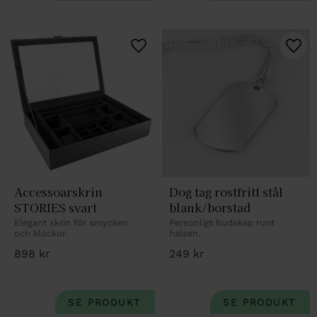
Lägg till i favoriter
Lägg 
Accessoarskrin 
Dog tag rostfritt stål 
STORIES svart
blank/borstad
Elegant skrin för smycken 
Personligt budskap runt 
och klockor.
halsen.
898
kr
249
kr