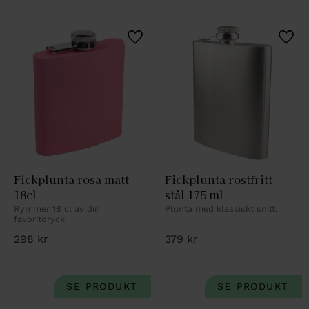
Lägg till i favoriter
Lägg 
Fickplunta rosa matt 
Fickplunta rostfritt 
18cl
stål 175 ml
Rymmer 18 cl av din 
Plunta med klassiskt snitt.
favoritdryck
298
kr
379
kr