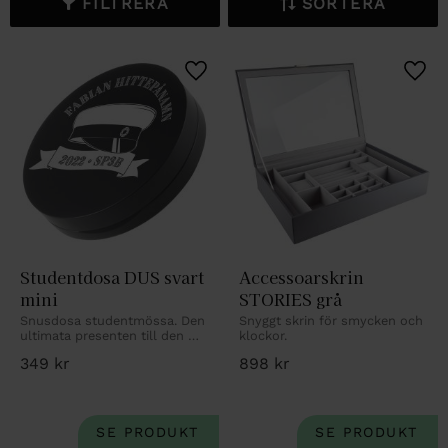
FILTRERA
SORTERA
Lägg till i favoriter
Lägg 
Studentdosa DUS svart 
Accessoarskrin 
mini
STORIES grå
Snusdosa studentmössa. Den 
Snyggt skrin för smycken och 
ultimata presenten till den 
klockor.
nybakade studenten.
349
kr
898
kr