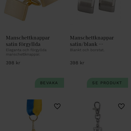
Manschettknappar 
Manschettknappar 
satin förgyllda
satin/blank 
rhodinerade
Eleganta och förgyllda 
Blankt och borstat.
manschettknappar.
398
kr
398
kr
Lägg till i favoriter
Lägg 