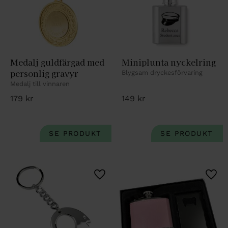
Medalj guldfärgad med 
Miniplunta nyckelring
personlig gravyr
Blygsam dryckesförvaring
Medalj till vinnaren
179
kr
149
kr
Lägg till i favoriter
Lägg 