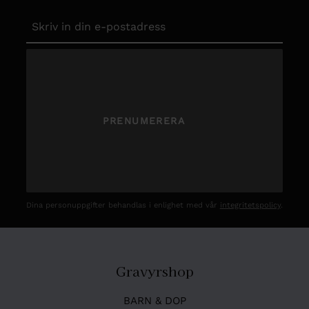
PRENUMERERA
Dina personuppgifter behandlas i enlighet med vår
integritetspolicy
.
Gravyrshop
BARN & DOP