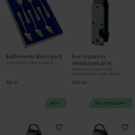
Kaffeskedar Ros 6-pack
Key organizer 
aluminium grön
Små skedar. Stor elegans
Robust och personlig 
nyckelhållare i grön design
98
kr
249
kr
Lägg till i favoriter
Lägg 