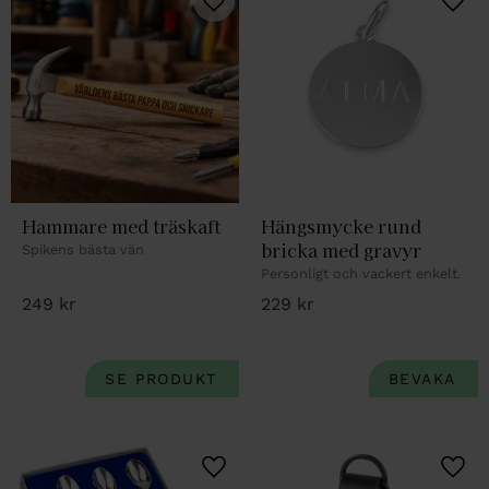
Lägg till i favoriter
Lägg 
Hammare med träskaft
Hängsmycke rund 
bricka med gravyr
Spikens bästa vän
Personligt och vackert enkelt.
249
kr
229
kr
Lägg till i favoriter
Lägg 