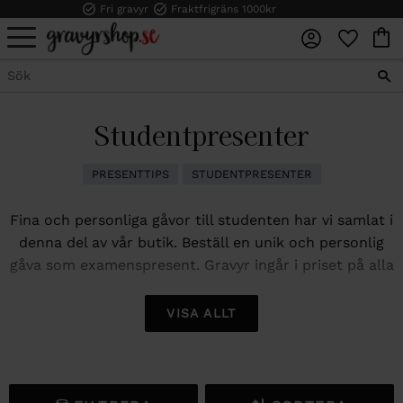
Fri gravyr
Fraktfrigräns 1000kr
FAVORI
KUN
Meny
Studentpresenter
PRESENTTIPS
STUDENTPRESENTER
Fina och personliga gåvor till studenten har vi samlat i
denna del av vår butik. Beställ en unik och personlig
gåva som examenspresent. Gravyr ingår i priset på alla
våra graveringsbara studentgåvor.
VISA ALLT