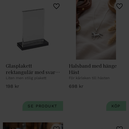
Lägg till i favoriter
Lägg 
Glasplakett 
Halsband med hänge 
rektangulär med svart 
Häst
fot. H. 8,5cm
Liten men stilig plakett
För kärleken till hästen
198
kr
698
kr