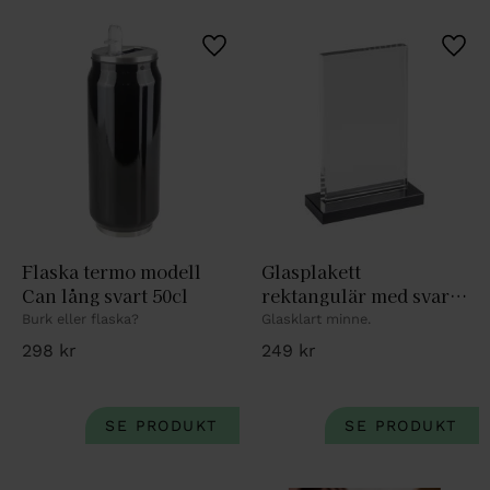
Lägg till i favoriter
Lägg 
Flaska termo modell 
Glasplakett 
Can lång svart 50cl
rektangulär med svart 
fot. H. 10cm
Burk eller flaska?
Glasklart minne.
298
kr
249
kr