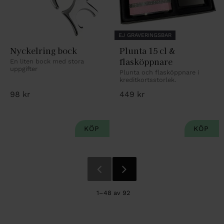
EJ GRAVERINGSBAR
Nyckelring bock
Plunta 15 cl & 
flasköppnare
En liten bock med stora 
uppgifter
Plunta och flasköppnare i 
kreditkortsstorlek.
98
kr
449
kr
1–
48
av
92