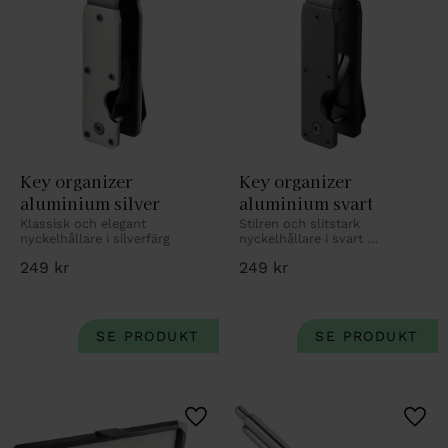
Key organizer 
Key organizer 
aluminium silver
aluminium svart
Klassisk och elegant 
Stilren och slitstark 
nyckelhållare i silverfärg
nyckelhållare i svart 
aluminium
249
kr
249
kr
Lägg till i favoriter
Lägg 