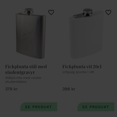
Lägg till i favoriter
Lägg 
Fickplunta stål med 
Fickplunta vit 20cl
studentgravyr
Urtjusig plunta i vitt
Stålplunta med vacker 
studentdekor
379
kr
398
kr