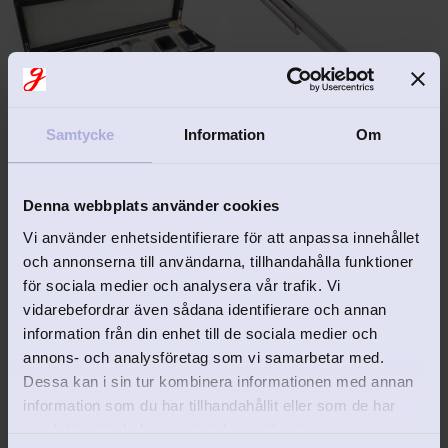
Samtycke
Information
Om
EJ GRAVERINGSBAR
Klockskrin STORiES 
Kulspetspenna med 
svart
gravyrfält äkta silver
Denna webbplats använder cookies
Elegant klockförvaring med 
Kulspetspenna i äkta silver 
plats för 6 st klockor
för den äkta konnässören. 
Vi använder enhetsidentifierare för att anpassa innehållet
Med personlig gravyr.
649
kr
1 795
kr
och annonserna till användarna, tillhandahålla funktioner
för sociala medier och analysera vår trafik. Vi
vidarebefordrar även sådana identifierare och annan
information från din enhet till de sociala medier och
annons- och analysföretag som vi samarbetar med.
Dessa kan i sin tur kombinera informationen med annan
information som du har tillhandahållit eller som de har
Lägg till i favoriter
Lägg 
samlat in när du har använt deras tjänster.