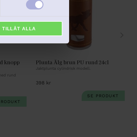
TILLÅT ALLA
d knopp 
Plunta Älg brun PU rund 24cl
Jaktplunta cylindrisk modell.
med rund 
398
kr