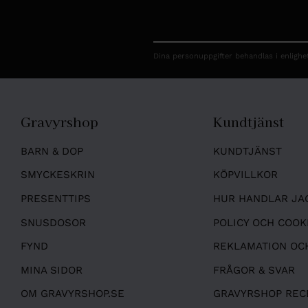
Dina personuppgifter behandlas i enligh
Gravyrshop
Kundtjänst
BARN & DOP
KUNDTJÄNST
SMYCKESKRIN
KÖPVILLKOR
PRESENTTIPS
HUR HANDLAR JA
SNUSDOSOR
POLICY OCH COOK
FYND
REKLAMATION OC
MINA SIDOR
FRÅGOR & SVAR
OM GRAVYRSHOP.SE
GRAVYRSHOP REC