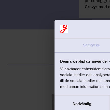
personlig gra
Gravyr med d
Samtycke
Denna webbplats använder 
Vi använder enhetsidentifierar
sociala medier och analysera 
till de sociala medier och a
med annan information som du 
Lägg till i favorit
S
Nödvändig
a
m