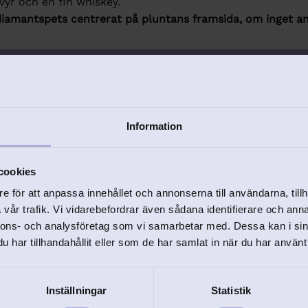
vyr och en fin whiskey.
iamantspets centrerat på pluntans framsida, om inget an
Information
cookies
Relaterade produkter
e för att anpassa innehållet och annonserna till användarna, tillh
vår trafik. Vi vidarebefordrar även sådana identifierare och anna
nnons- och analysföretag som vi samarbetar med. Dessa kan i sin
har tillhandahållit eller som de har samlat in när du har använt 
er
Lägg till i favoriter
Inställningar
Statistik