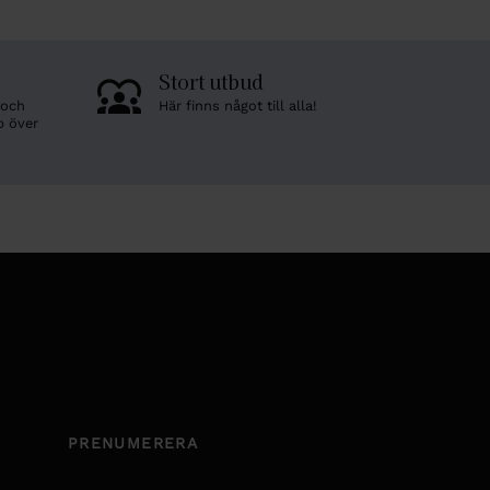
Stort utbud
 och
Här finns något till alla!
p över
PRENUMERERA