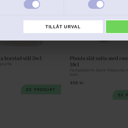
TILLÅT URVAL
a borstad stål 26cl
Plunta slät satin med run
18cl
lplunta
Fantastiskt fin blank fickplunta 
kork.
459
kr