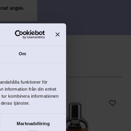
nat anges.
Om
andahålla funktioner för
n information från din enhet
 tur kombinera informationen
deras tjänster.
Lägg till i favoriter
Lägg till
Marknadsföring