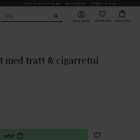
Om Gravyrshop.se
Kundtjänst
Frågor & svar
FAVORITER
KUNDVAGN
MINA SIDOR
t med tratt & cigarretui
Lägg till i favoriter