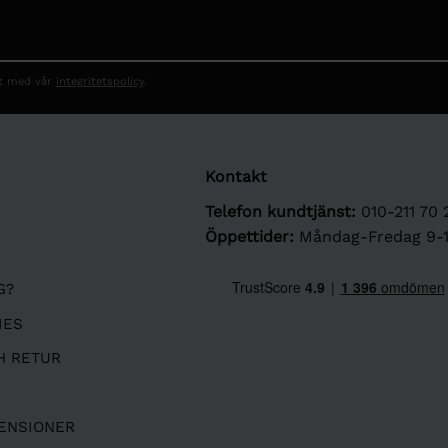
et med vår
integritetspolicy
.
Kontakt
Telefon kundtjänst:
010-211 70 
Öppettider:
Måndag-Fredag 9-
G?
IES
H RETUR
ENSIONER