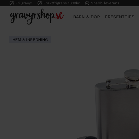
Fri gravyr
Fraktfrigräns 1000kr
Snabb leverans
BARN & DOP
PRESENTTIPS
HEM & INREDNING