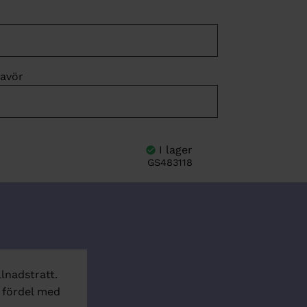
ravör
GS483118
llnadstratt.
d fördel med