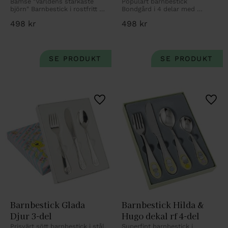
Bamse "Världens starkaste 
Populärt barnbestick 
björn" Barnbestick i rostfritt 
Bondgård i 4 delar med 
stål med gravyr.
personlig gravyr.
498
kr
498
kr
Lägg till i favoriter
Lägg 
Barnbestick Glada 
Barnbestick Hilda & 
Djur 3-del
Hugo dekal rf 4-del
Prisvärt sött barnbestick i stål.
Superfint barnbestick i 