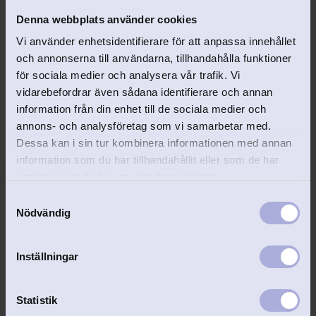
starkaste björn" i rostfritt stål-
drycken varm.
Denna webbplats använder cookies
298
kr
349
kr
Vi använder enhetsidentifierare för att anpassa innehållet
och annonserna till användarna, tillhandahålla funktioner
för sociala medier och analysera vår trafik. Vi
vidarebefordrar även sådana identifierare och annan
information från din enhet till de sociala medier och
annons- och analysföretag som vi samarbetar med.
Lägg till i favoriter
Lägg 
Dessa kan i sin tur kombinera informationen med annan
information som du har tillhandahållit eller som de har
samlat in när du har använt deras tjänster.
S
Nödvändig
a
m
t
EJ GRAVERINGSBAR
Inställningar
y
Barnset Hilda & Hugo 
Barntallrik Bamse 
c
3-del melamin
rostfritt stål
k
Statistik
Fin barnservis med design av 
Bamse "Världens starkaste 
Lena Lindahl i söt 
björn" barntallrik i rostfritt 