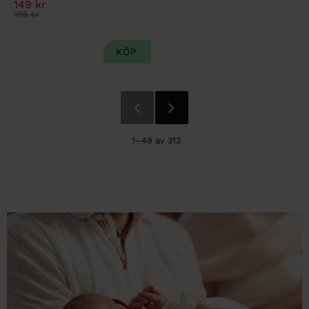
149
kr
198
kr
1–
48
av
313