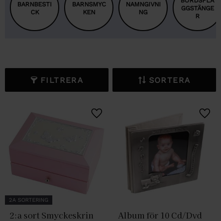
BORDSFLA
BARNBESTI
BARNSMYC
NAMNGIVNI
GGSTÄNGE
CK
KEN
NG
R
FILTRERA
SORTERA
Lägg till i favoriter
Lägg 
2A SORTERING
2:a sort Smyckeskrin 
Album för 10 Cd/Dvd 