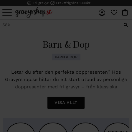
Fri gravyr
Fraktfrigräns 1000kr
FAVORI
KUN
Meny
Barn & Dop
BARN & DOP
Letar du efter den perfekta doppresenten? Hos
Gravyrshop.se hittar du ett stort utbud av personliga
doppresenter med fri gravyr – från klassiska
dopmuggar till charmiga sparbössor och vackra
bordsflaggor. En graverad
doppresent
blir ett minne
VISA ALLT
för livet, och med vår snabba leverans kan du alltid
känna dig trygg inför dopdagen.