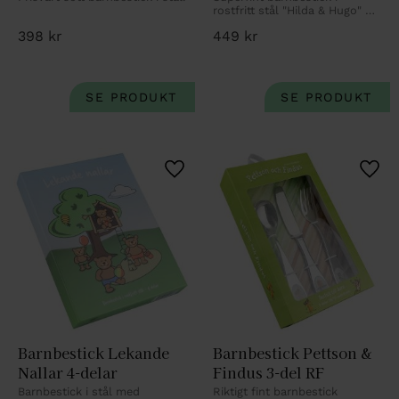
rostfritt stål "Hilda & Hugo" 4-
delar i rostfritt stål. Med 
398
kr
449
kr
personlig gravyr.
Lägg till i favoriter
Lägg 
Barnbestick Lekande 
Barnbestick Pettson & 
Nallar 4-delar
Findus 3-del RF
Barnbestick i stål med 
Riktigt fint barnbestick 