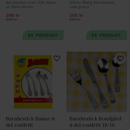
Barnbestick med VEM dekor 
Alfons Åberg Barnbestick 
av Stina Wirsén.
med gravyr.
298
kr
298
kr
349
kr
349
kr
Lägg till i favoriter
Lägg 
Barnbestick Bamse 4-
Barnbestick Bondgård 
del rostfritt
4-del rostfritt 18/10