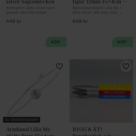
silver Sagosmycken
figur 12mm 15+4cm 
rhod silver Mumin
Armband i äkta silver som 
Berlockarmband Lilla My i 
passar våra berlocker.
äkta silver. Söt dop eller 
namngivningspresent.
449
kr
649
kr
Lägg till i favoriter
Lägg 
EJ GRAVERINGSBAR
Armband Lilla My 
BYGG & ÄT! 
platta 8mm 15+4cm 
Barnbestick-set 