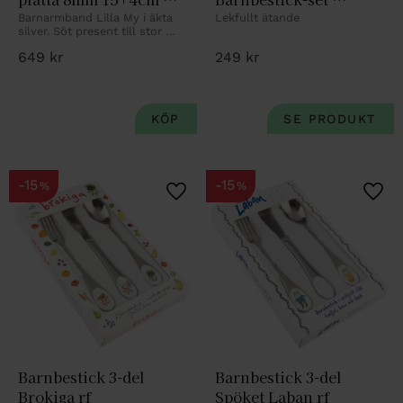
rhod silver Mumin
byggklossar
Barnarmband Lilla My i äkta 
Lekfullt ätande
silver. Söt present till stor 
som liten.
649
kr
249
kr
15
15
%
%
Lägg till i favoriter
Lägg 
Barnbestick 3-del 
Barnbestick 3-del 
Brokiga rf
Spöket Laban rf