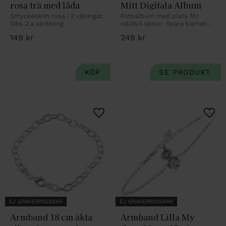
rosa trä med låda
Mitt Digitala Album
Smyckeskrin rosa i 2 våningar. 
Fotoalbum med plats för 
Obs 2:a sortering.
cd/dvd skivor. Spara barnens 
bilder digitalt. Med 
149
kr
249
kr
kostnadsfri personlig gravyr.
Lägg till i favoriter
Lägg 
EJ GRAVERINGSBAR
EJ GRAVERINGSBAR
Armband 18 cm äkta 
Armband Lilla My 