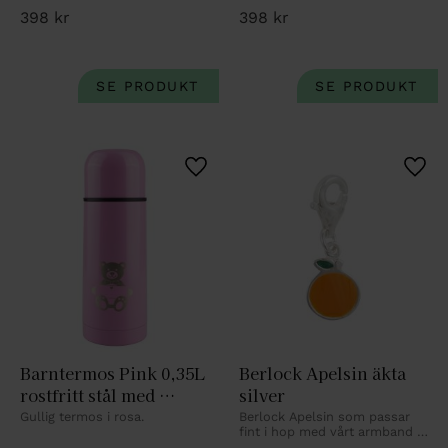
398
kr
398
kr
Lägg till i favoriter
Lägg 
Barntermos Pink 0,35L 
Berlock Apelsin äkta 
rostfritt stål med 
silver
nalledekor
Gullig termos i rosa.
Berlock Apelsin som passar 
fint i hop med vårt armband 
eller halsband.