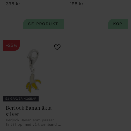
398
kr
198
kr
25
%
Lägg till i favoriter
EJ GRAVERINGSBAR
Berlock Banan äkta 
silver
Berlock Banan som passar 
fint i hop med vårt armband 
eller halsband.