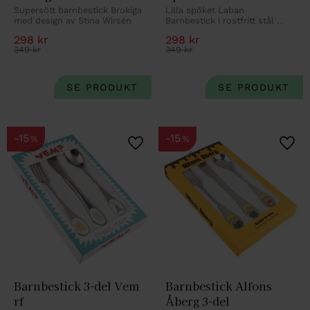
Supersött barnbestick Brokiga 
Lilla spöket Laban 
med design av Stina Wirsén
Barnbestick i rostfritt stål 
med gravyr.
298
kr
298
kr
349
kr
349
kr
15
15
%
%
Lägg till i favoriter
Lägg 
Barnbestick 3-del Vem 
Barnbestick Alfons 
rf
Åberg 3-del