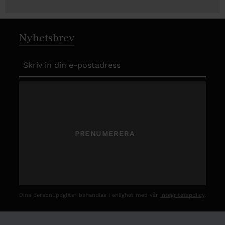
Nyhetsbrev
PRENUMERERA
Dina personuppgifter behandlas i enlighet med vår
integritetspolicy
.