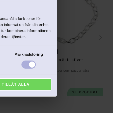
andahålla funktioner för
n information från din enhet
 tur kombinera informationen
deras tjänster.
EJ GRAVERINGSBAR
Marknadsföring
Armband 18 cm äkta silver 
Sagosmycken
t i hop 
.
Armband i äkta silver som passar våra 
berlocker.
449
kr
TILLÅT ALLA