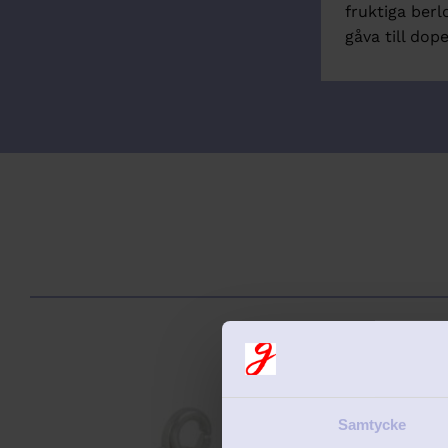
fruktiga ber
gåva till dop
25
%
Lägg till i favorit
Samtycke