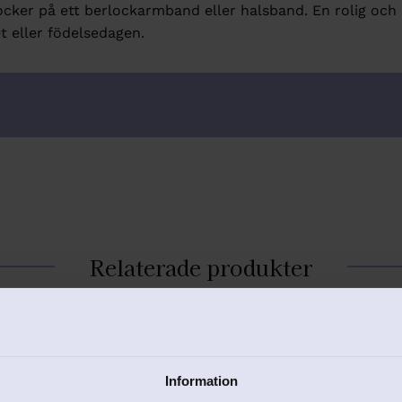
locker på ett berlockarmband eller halsband. En rolig och
et eller födelsedagen.
Relaterade produkter
er
Lägg till i favoriter
Information