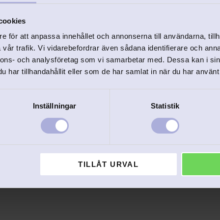
cookies
e för att anpassa innehållet och annonserna till användarna, tillh
vår trafik. Vi vidarebefordrar även sådana identifierare och anna
nnons- och analysföretag som vi samarbetar med. Dessa kan i sin
har tillhandahållit eller som de har samlat in när du har använt 
GSBAR
EJ GRAVERINGSBAR
Inställningar
Statistik
anan äkta silver
Berlock Päron äkta silver
n som passar fint i hop med 
Söt Päron-berlock som passar fin
 eller halsband.
med vårt armband eller halsband
198
kr
TILLÅT URVAL