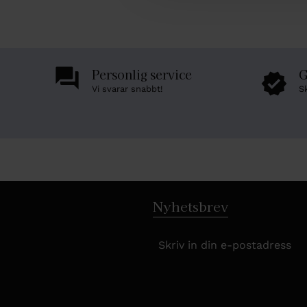
l
Personlig service
G
Vi svarar snabbt!
S
Nyhetsbrev