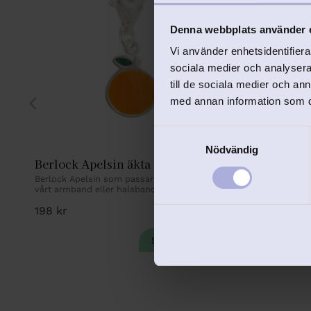
Denna webbplats använder 
Vi använder enhetsidentifierar
sociala medier och analysera 
till de sociala medier och a
med annan information som du 
S
EJ GRAVERIN
Nödvändig
a
Berlock Apelsin äkta silver
Berlock B
m
Berlock Apelsin som passar fint i hop med 
Berlock Bana
t
vårt armband eller halsband.
vårt armband
y
198
kr
149
kr
c
198
kr
k
e
s
v
a