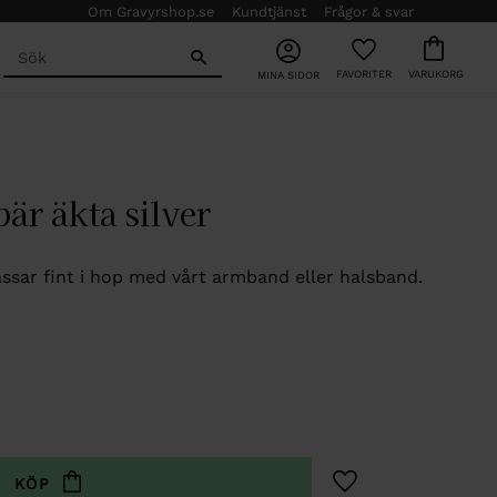
Om Gravyrshop.se
Kundtjänst
Frågor & svar
FAVORITER
KUNDVAGN
MINA SIDOR
är äkta silver
ssar fint i hop med vårt armband eller halsband.
Lägg till i favoriter