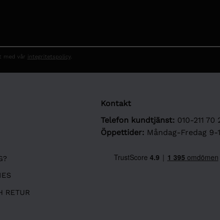
et med vår
integritetspolicy
.
Kontakt
Telefon kundtjänst:
010-211 70 
Öppettider:
Måndag-Fredag 9-
G?
IES
H RETUR