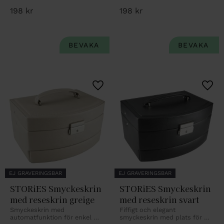
198
kr
198
kr
Lägg till i favoriter
Lägg 
EJ GRAVERINGSBAR
EJ GRAVERINGSBAR
STORiES Smyckeskrin 
STORiES Smyckeskrin 
med reseskrin greige
med reseskrin svart
Smyckeskrin med 
Fiffigt och elegant 
automatfunktion för enkel 
smyckeskrin med plats för 