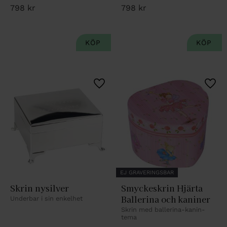
åtkomst till dina smycken.
mycket smycken.
798
kr
798
kr
Lägg till i favoriter
Lägg 
EJ GRAVERINGSBAR
Skrin nysilver
Smyckeskrin Hjärta 
Ballerina och kaniner
Underbar i sin enkelhet
Skrin med ballerina-kanin-
tema