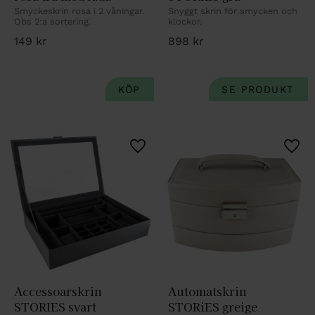
Smyckeskrin rosa i 2 våningar. 
Snyggt skrin för smycken och 
Obs 2:a sortering.
klockor.
149
kr
898
kr
Lägg till i favoriter
Lägg 
Accessoarskrin 
Automatskrin 
STORIES svart
STORiES greige