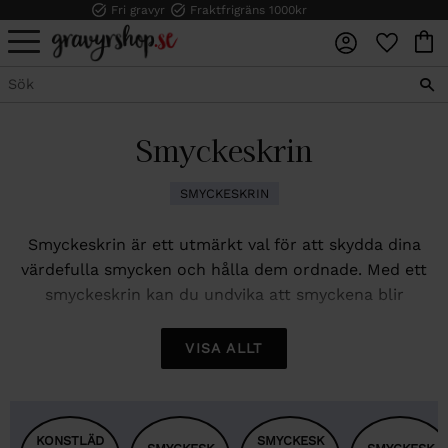
Fri gravyr
Fraktfrigräns 1000kr
FAVORI
KUN
Meny
Smyckeskrin
SMYCKESKRIN
Smyckeskrin är ett utmärkt val för att skydda dina
värdefulla smycken och hålla dem ordnade. Med ett
smyckeskrin kan du undvika att smyckena blir
trassliga eller skadas av fukt eller damm.
VISA ALLT
Ett smyckeskrin ger också en praktisk och elegant
lösning för förvaring av dina smycken. Med olika fack
och hållare kan du enkelt hitta det smycke du söker
och det gör det också lätt att se vad du har i din
KONSTLÄD
SMYCKESK