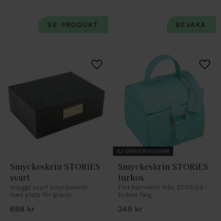
Lägg till i favoriter
Lägg 
EJ GRAVERINGSBAR
Smyckeskrin STORiES 
Smyckeskrin STORiES 
svart
turkos
Snyggt svart smyckeskrin 
Fint barnskrin från STORiES i 
med plats för gravyr.
turkos färg.
698
kr
349
kr