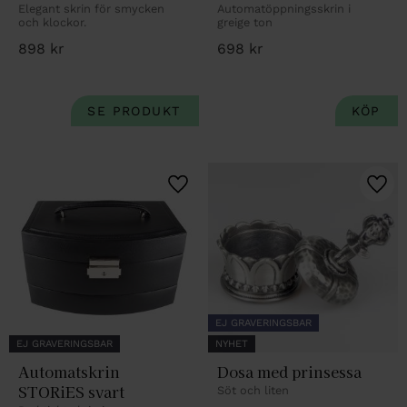
Elegant skrin för smycken 
Automatöppningsskrin i 
och klockor.
greige ton
898
kr
698
kr
Lägg till i favoriter
Lägg 
EJ GRAVERINGSBAR
EJ GRAVERINGSBAR
NYHET
Automatskrin 
Dosa med prinsessa
STORiES svart
Söt och liten