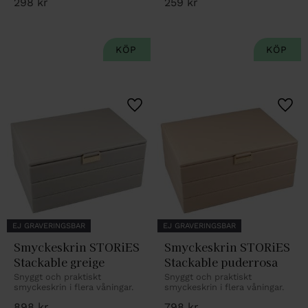
298
kr
259
kr
Lägg till i favoriter
Lägg 
EJ GRAVERINGSBAR
EJ GRAVERINGSBAR
Smyckeskrin STORiES 
Smyckeskrin STORiES 
Stackable greige
Stackable puderrosa
Snyggt och praktiskt 
Snyggt och praktiskt 
smyckeskrin i flera våningar.
smyckeskrin i flera våningar.
898
kr
798
kr