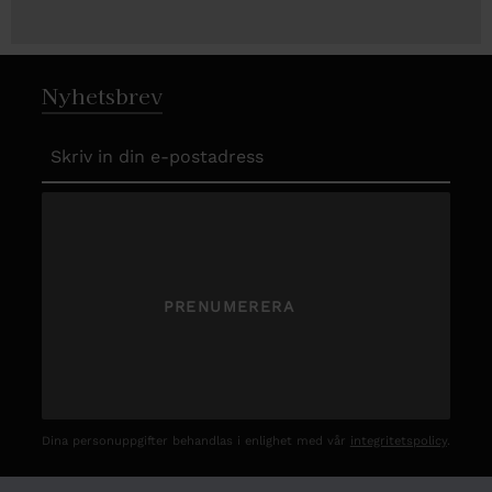
Nyhetsbrev
PRENUMERERA
Dina personuppgifter behandlas i enlighet med vår
integritetspolicy
.