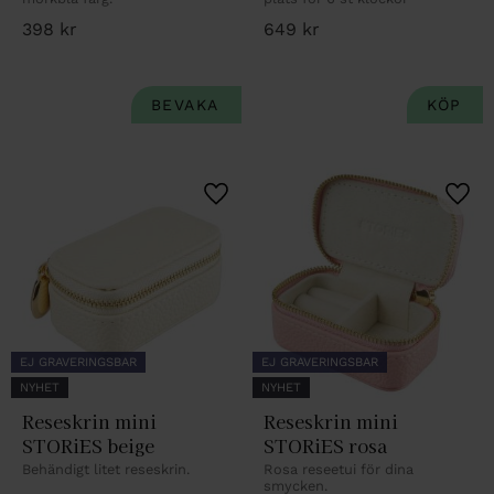
398
kr
649
kr
Lägg till i favoriter
Lägg 
EJ GRAVERINGSBAR
EJ GRAVERINGSBAR
NYHET
NYHET
Reseskrin mini 
Reseskrin mini 
STORiES beige
STORiES rosa
Behändigt litet reseskrin.
Rosa reseetui för dina 
smycken.