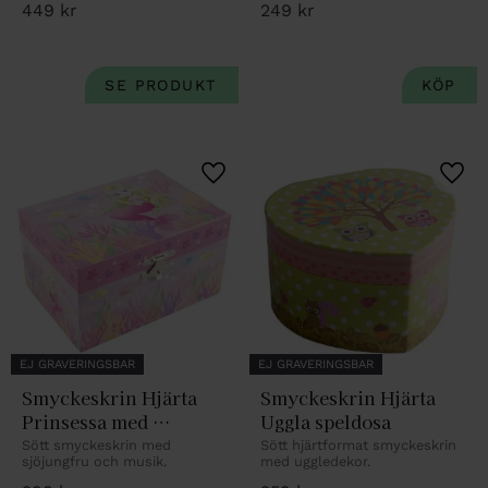
449
kr
249
kr
Lägg till i favoriter
Lägg 
EJ GRAVERINGSBAR
EJ GRAVERINGSBAR
Smyckeskrin Hjärta 
Smyckeskrin Hjärta 
Prinsessa med 
Uggla speldosa
sjöjungfrudekor
Sött smyckeskrin med 
Sött hjärtformat smyckeskrin 
sjöjungfru och musik.
med uggledekor.