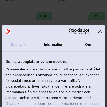
Lägg till i favoriter
Lägg 
Samtycke
Information
Om
Denna webbplats använder cookies
Vi använder enhetsidentifierare för att anpassa innehållet
och annonserna till användarna, tillhandahålla funktioner
EJ GRAVERINGSBAR
EJ GRAVERINGSBAR
för sociala medier och analysera vår trafik. Vi
Smyckeskrin STORiES 
Smyckeskrin STORiES 
vidarebefordrar även sådana identifierare och annan
beige
grå
information från din enhet till de sociala medier och
Gediget smyckeskrin i créme-
Gediget smyckeskrin i grått 
annons- och analysföretag som vi samarbetar med.
färg från STORiES
från STORiES
Dessa kan i sin tur kombinera informationen med annan
898
kr
898
kr