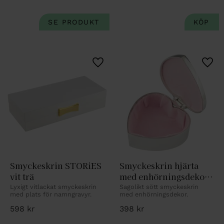
Lägg till i favoriter
Lägg 
Smyckeskrin STORiES 
Smyckeskrin hjärta 
vit trä
med enhörningsdekor 
blank
Lyxigt vitlackat smyckeskrin 
Sagolikt sött smyckeskrin 
med plats för namngravyr.
med enhörningsdekor.
598
kr
398
kr