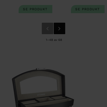
1–
48
av
68