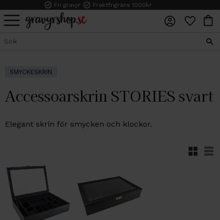
Fri gravyr
Fraktfrigräns 1000kr
FAVORI
KUN
Meny
SMYCKESKRIN
Accessoarskrin STORIES svart
Elegant skrin för smycken och klockor.
Rutnäts
Lis