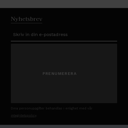
Nyhetsbrev
PRENUMERERA
Dina personuppgifter behandlas i enlighet med vår
integritetspolicy
.