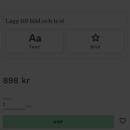
Lägg till bild och text
Text
Bild
898
kr
Antal
st
Lägg t
KÖP