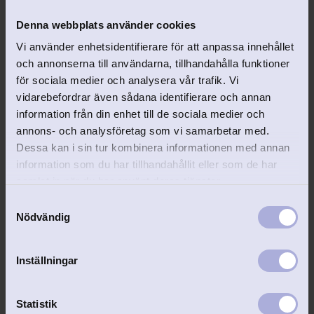
Denna webbplats använder cookies
Vi använder enhetsidentifierare för att anpassa innehållet
Relaterade produkter
och annonserna till användarna, tillhandahålla funktioner
för sociala medier och analysera vår trafik. Vi
vidarebefordrar även sådana identifierare och annan
information från din enhet till de sociala medier och
Lägg till i favoriter
annons- och analysföretag som vi samarbetar med.
Dessa kan i sin tur kombinera informationen med annan
information som du har tillhandahållit eller som de har
samlat in när du har använt deras tjänster.
S
Nödvändig
a
m
Accessoarskrin 
t
Inställningar
STORIES grå
y
Snyggt skrin för smycken 
c
och klockor.
k
Statistik
898
kr