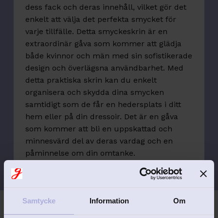
dess fack och deras innehåll, vilket gör det
enkelt att välja det perfekta smycket för
varje tillfälle. Detta smyckeskrin är en
extraordinär gåva som kommer att glädja
både kvinnor och män med sin sofistikerade
design och överlägsna användbarhet. Med
detta praktiska skrin kan du enkelt
organisera och skydda dina smycken
samtidigt som de får en hedersplats i ditt
hem eller på din dressoir. Det är en gåva
som kommer att bli en uppskattad och
minnesvärd del av deras vardag och en
påminnelse om din omtanke.
Samtycke
Information
Om