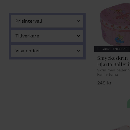
Prisintervall
249
749
Tillverkare
Dacapo Silver AB
14
EJ GRAVERINGSBAR
Visa endast
Smyckeskrin 
Finns i lager
13
Hjärta Balleri
och kaniner
Skrin med balleri
kanin-tema
249
kr