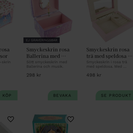
EJ GRAVERINGSBAR
osa 
Smyckeskrin rosa 
Smyckeskrin rosa 
osor
Ballerina med 
trä med speldosa 
ballerinadekor
fjärilsdekor
a-skrin
Sött smyckeskrin med 
Smyckeskrin i rosa trä 
Ballerina och musik.
med speldosa. Med 
personlig gravyr.
298
kr
498
kr
Lägg till i favoriter
Lägg till i favoriter