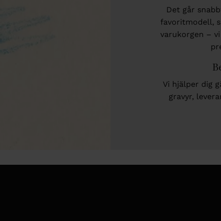
Det går snabbt
favoritmodell, 
varukorgen – vi
pr
Be
Vi hjälper dig 
gravyr, lever