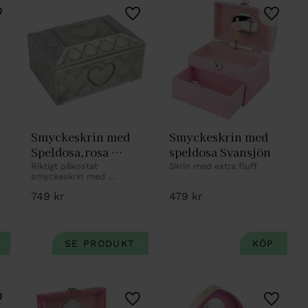
ägg till i favoriter
Lägg till i favoriter
Lägg til
Smyckeskrin med 
Smyckeskrin med 
Speldosa,rosa 
speldosa Svansjön
inredning 18X13cm 
Riktigt påkostat 
Skrin med extra fluff
smyckeskrin med 
tennfinish
speldosa och dansande 
749
kr
479
kr
ballerina. Med personlig 
gravyr.
ägg till i favoriter
Lägg till i favoriter
Lägg til