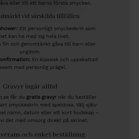
va eller till ett barns första smycken.
utmärkt vid särskilda tillfällen
shower:
Ett personligt smyckeskrin som
net kan ha med sig hela livet.
 fin och genomtänkt gåva till barn eller
ungdom.
konfirmation:
En klassisk och uppskattad
esent med personlig prägel.
Gravyr ingår alltid
p.se får du
gratis gravyr
när du beställer
art smyckeskrin med speldosa. Välj själv
mpel namn, datum eller ett kort budskap –
 vi det med omsorg direkt på skrinet.
verans och enkel beställning