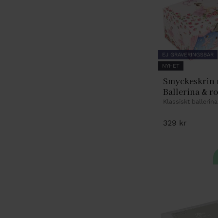
EJ GRAVERINGSBAR
NYHET
Smyckeskrin r
Ballerina & r
Klassiskt ballerin
329
kr