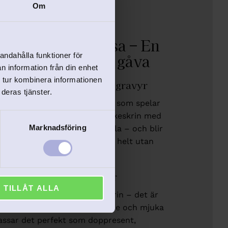
Om
rin med speldosa – En
 och minnesvärd gåva
andahålla funktioner för
n information från din enhet
 tur kombinera informationen
keskrin med personlig gravyr
deras tjänster.
ett förtrollande smyckeskrin som spelar
di när det öppnas. Våra smyckeskrin med
Marknadsföring
e praktiska och stämningsfulla – och blir
a med din personliga gravyr, helt utan
extra kostnad.
gåva som väcker känslor
TILLÅT ALLA
in är inte bara ett smyckeskrin – det är
vet. Med sitt klassiska utseende och mjuka
assar det perfekt som
doppresent
,