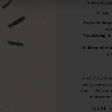
födelsedagsgå
Passar 
Dop och baby
bar
Födelsedag:
En
Julklapp eller 
pr
Hos Gravyrsho
ett graveringsb
text – till exe
så graverar
Snabb le