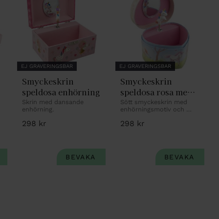
EJ GRAVERINGSBAR
EJ GRAVERINGSBAR
Smyckeskrin 
Smyckeskrin 
speldosa enhörning
speldosa rosa med 
enhörning
Skrin med dansande 
Sött smyckeskrin med 
enhörning.
enhörningsmotiv och 
speldosa.
298
kr
298
kr