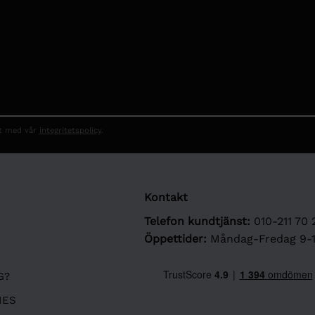
et med vår
integritetspolicy
.
Kontakt
Telefon kundtjänst:
010-211 70 
Öppettider:
Måndag-Fredag 9-
G?
IES