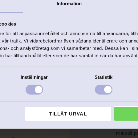
Information
Smyckesk
cookies
magisk
e för att anpassa innehållet och annonserna till användarna, tillh
vår trafik. Vi vidarebefordrar även sådana identifierare och anna
nnons- och analysföretag som vi samarbetar med. Dessa kan i sin
Musiksmyc
har tillhandahållit eller som de har samlat in när du har använt 
Överraska med 
en vacker melo
Inställningar
Statistik
speldosa är båd
ännu mer unik
En 
TILLÅT URVAL
Ett speldoseskr
ett minne för li
melodi p