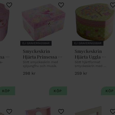
Lägg till i favoriter
Lägg till i favoriter
L
EJ GRAVERINGSBAR
EJ GRAVERINGSBAR
Smyckeskrin 
Smyckeskrin 
na 
Hjärta Prinsessa 
Hjärta Uggla 
med 
speldosa
na-
Sött smyckeskrin med 
Sött hjärtformat 
sjöjungfru och musik.
smyckeskrin med 
sjöjungfrudekor
uggledekor.
298
kr
259
kr
Lägg till i favoriter
Lägg till i favoriter
L