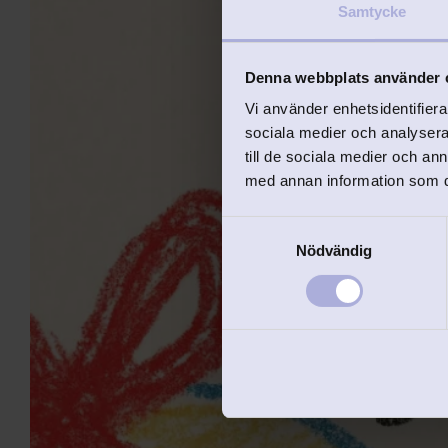
Samtycke
Denna webbplats använder 
Vi använder enhetsidentifierar
sociala medier och analysera 
till de sociala medier och a
med annan information som du 
S
Nödvändig
a
m
t
y
c
k
e
s
v