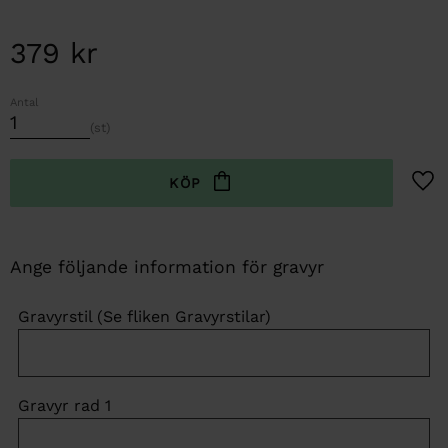
379
kr
Antal
st
Lägg t
Gravyrstil (Se fliken Gravyrstilar)
Gravyr rad 1