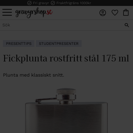
Fri gravyr
Fraktfrigräns 1000kr
FAVORI
KUN
Meny
PRESENTTIPS
STUDENTPRESENTER
Fickplunta rostfritt stål 175 ml
Plunta med klassiskt snitt.