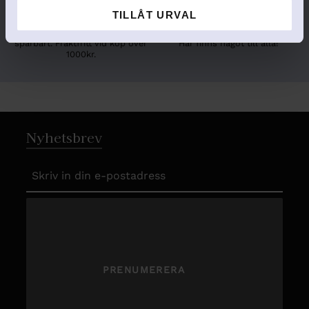
Snabb leverans
TILLÅT URVAL
Stort utbud
Vi skickar din vara säkert och
Här finns något till alla!
spårbart. Fraktfritt vid köp över
1000kr.
Nyhetsbrev
PRENUMERERA