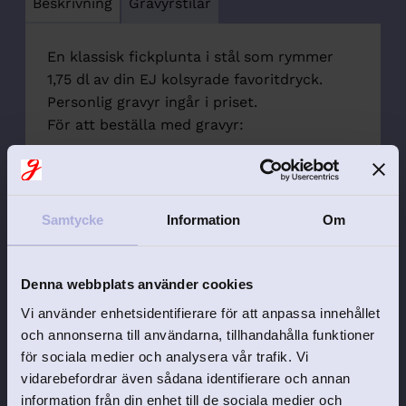
Beskrivning
Gravyrstilar
En klassisk fickplunta i stål som rymmer
1,75 dl av din EJ kolsyrade favoritdryck.
Personlig gravyr ingår i priset.
För att beställa med gravyr:
Skriv önskad gravyrstil i första
textrutan. RAK eller KURSIV stil
Samtycke
Information
Om
Önskas text på endast 1 eller två rader
så kan textfält lämnas tomma.
Denna webbplats använder cookies
Om inget annat anges så placeras
Vi använder enhetsidentifierare för att anpassa innehållet
gravyren centrerat på pluntans
och annonserna till användarna, tillhandahålla funktioner
framsida. Finns det önskemål om
för sociala medier och analysera vår trafik. Vi
annan placering så kan detta
vidarebefordrar även sådana identifierare och annan
meddelas i rutan "Övrig information till
information från din enhet till de sociala medier och