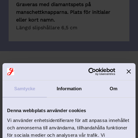
Graveras med diamantspets på
manschettknapparna. Plats för initialer
eller kort namn.
Längd slipshållare 6,5 cm
Samtycke
Information
Om
Relaterade produkter
Denna webbplats använder cookies
Lägg till i favoriter
Lägg 
Vi använder enhetsidentifierare för att anpassa innehållet
och annonserna till användarna, tillhandahålla funktioner
för sociala medier och analysera vår trafik. Vi