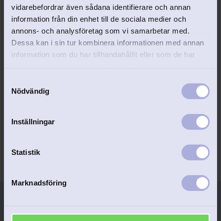
vidarebefordrar även sådana identifierare och annan
information från din enhet till de sociala medier och
annons- och analysföretag som vi samarbetar med.
Dessa kan i sin tur kombinera informationen med annan
information som du har tillhandahållit eller som de har
Slipshållare & 
Manschettknappar 
samlat in när du har använt deras tjänster.
Manschettknappar 
matta rhodinerade
S
matta förgyllda
Förgyllda knappar och 
Enkelt, stiligt och borstat.
Nödvändig
a
slipshållare.
398
kr
m
598
kr
t
Inställningar
y
c
k
Statistik
e
s
Marknadsföring
v
a
l
Personlig service
Gravyr ingår