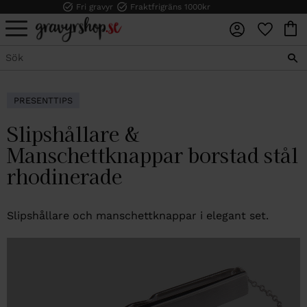
Fri gravyr
Fraktfrigräns 1000kr
FAVORI
KUN
Meny
PRESENTTIPS
Slipshållare &
Manschettknappar borstad stål
rhodinerade
Slipshållare och manschettknappar i elegant set.