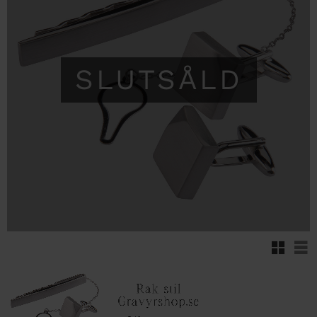
SLUTSÅLD
Rutnäts
Lis