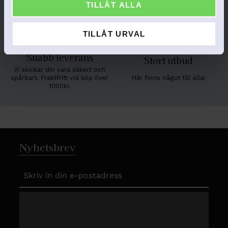
TILLÅT ALLA
Vi svarar snabbt!
Skapa en unik och personlig
gåva!
TILLÅT URVAL
Snabb leverans
Stort utbud
Vi skickar din vara säkert och
Här finns något till alla!
spårbart. Fraktfritt vid köp över
1000kr.
Nyhetsbrev