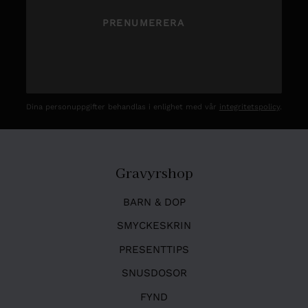
PRENUMERERA
Dina personuppgifter behandlas i enlighet med vår
integritetspolicy
.
Gravyrshop
BARN & DOP
SMYCKESKRIN
PRESENTTIPS
SNUSDOSOR
FYND