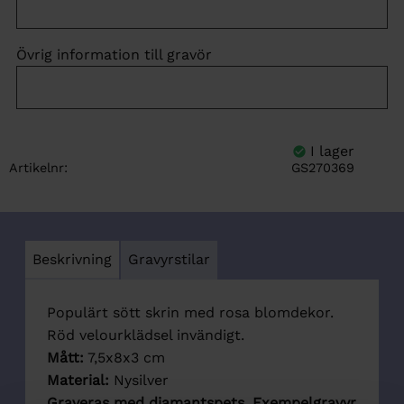
Övrig information till gravör
Artikelnr
GS270369
Beskrivning
Gravyrstilar
Populärt sött skrin med rosa blomdekor.
Röd velourklädsel invändigt.
Mått:
7,5x8x3 cm
Material:
Nysilver
Graveras med diamantspets. Exempelgravyr