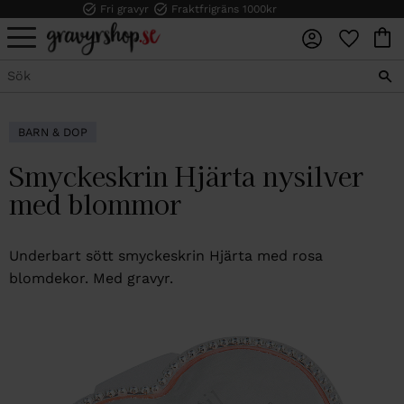
Fri gravyr
Fraktfrigräns 1000kr
FAVORI
KUN
Meny
BARN & DOP
Smyckeskrin Hjärta nysilver
med blommor
Underbart sött smyckeskrin Hjärta med rosa
blomdekor. Med gravyr.