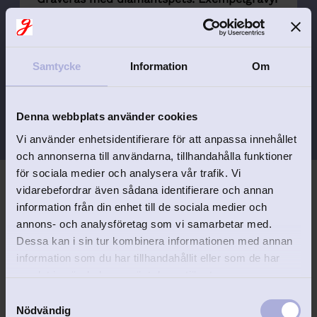
på produktbild.
För bästa resultat, begränsa antalet
tecken (ex. förnamn/datum)
Samtycke
Information
Om
Kursiv stil/skrivstil graverar vi som regel
inte i enbart versaler då detta inte ger ett
bra resultat.
Denna webbplats använder cookies
Vi använder enhetsidentifierare för att anpassa innehållet
och annonserna till användarna, tillhandahålla funktioner
för sociala medier och analysera vår trafik. Vi
vidarebefordrar även sådana identifierare och annan
information från din enhet till de sociala medier och
annons- och analysföretag som vi samarbetar med.
Dessa kan i sin tur kombinera informationen med annan
Relaterade produkter
information som du har tillhandahållit eller som de har
samlat in när du har använt deras tjänster.
S
Nödvändig
a