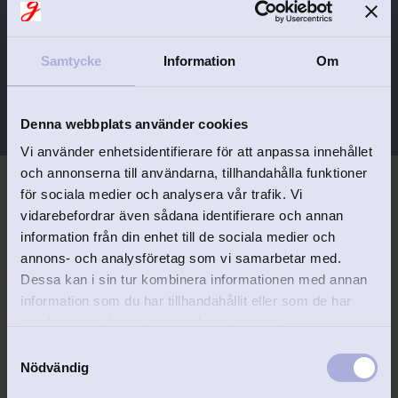
Kursiv stil/skrivstil graverar vi som regel
inte i enbart versaler då detta inte ger ett
Samtycke
Information
Om
bra resultat.
Storlek 7,5x8x3,5 cm
Denna webbplats använder cookies
Vi använder enhetsidentifierare för att anpassa innehållet
och annonserna till användarna, tillhandahålla funktioner
för sociala medier och analysera vår trafik. Vi
vidarebefordrar även sådana identifierare och annan
information från din enhet till de sociala medier och
annons- och analysföretag som vi samarbetar med.
Relaterade produkter
Dessa kan i sin tur kombinera informationen med annan
information som du har tillhandahållit eller som de har
samlat in när du har använt deras tjänster.
52
%
S
Lägg till i favoriter
Lägg 
Nödvändig
a
m