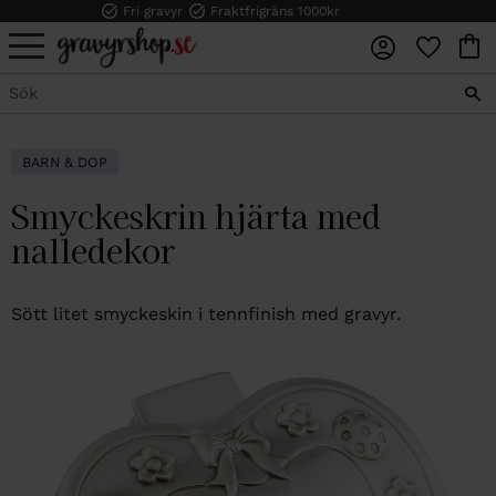
Fri gravyr
Fraktfrigräns 1000kr
FAVORI
KUN
Meny
BARN & DOP
Smyckeskrin hjärta med
nalledekor
Sött litet smyckeskin i tennfinish med gravyr.