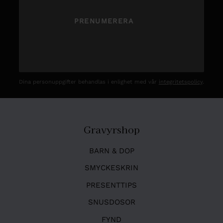
PRENUMERERA
Dina personuppgifter behandlas i enlighet med vår
integritetspolicy
.
Gravyrshop
BARN & DOP
SMYCKESKRIN
PRESENTTIPS
SNUSDOSOR
FYND