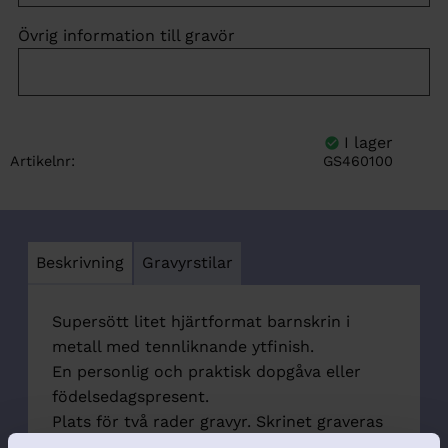
Övrig information till gravör
Artikelnr
GS460100
Beskrivning
Gravyrstilar
Supersött litet hjärtformat barnskrin i
metall med tennliknande ytfinish.
En personlig och praktisk dopgåva eller
födelsedagspresent.
Plats för två rader gravyr. Skrinet graveras
med klassisk diamantgravyr.