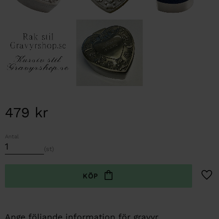
479
kr
Antal
st
Lägg t