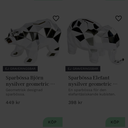
Lägg till i favoriter
Lägg 
EJ GRAVERINGSBAR
EJ GRAVERINGSBAR
Sparbössa Björn 
Sparbössa Elefant 
nysilver geometric 
nysilver geometric 
design
design
Geometrisk designad 
En sparbössa för den 
sparbössa.
elefantäslskande kubisten.
449
kr
398
kr