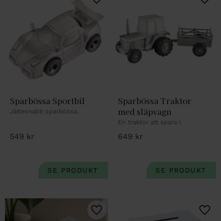
Lägg till i favoriter
Lägg 
Sparbössa Sportbil
Sparbössa Traktor 
med släpvagn
Jättesnabb sparbössa.
En traktor att spara i.
549
kr
649
kr
Lägg till i favoriter
Lägg 