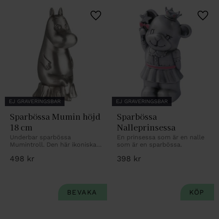
Lägg till i favoriter
Lägg 
EJ GRAVERINGSBAR
EJ GRAVERINGSBAR
Sparbössa Mumin höjd 
Sparbössa 
18 cm
Nalleprinsessa
Underbar sparbössa 
En prinsessa som är en nalle 
Mumintroll. Den här ikoniska 
som är en sparbössa.
sparbössa rymmer många 
498
kr
398
kr
slantar och är lika mycket en 
inredningsdetalj.