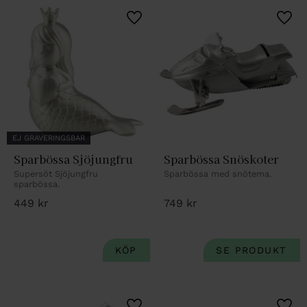
Lägg till i favoriter
Lägg 
EJ GRAVERINGSBAR
Sparbössa Sjöjungfru
Sparbössa Snöskoter
Supersöt Sjöjungfru 
Sparbössa med snötema.
sparbössa.
449
kr
749
kr