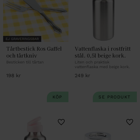
EJ GRAVERINGSBAR
Tårtbestick Ros Gaffel 
Vattenflaska i rostfritt 
och tårtkniv
stål. 0,5l beige kork.
Besticken till tårtan
Liten och praktisk 
vattenflaska med beige kork.
198
kr
249
kr
Lägg till i favoriter
Lägg 