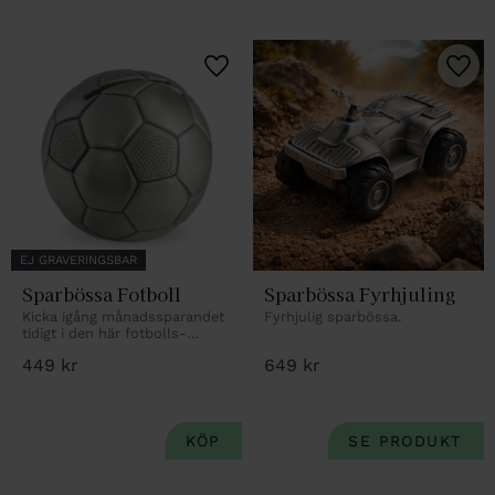
Lägg till i favoriter
Lägg 
EJ GRAVERINGSBAR
Sparbössa Fotboll
Sparbössa Fyrhjuling
Kicka igång månadssparandet 
Fyrhjulig sparbössa.
tidigt i den här fotbolls-
sparbössan.
449
kr
649
kr