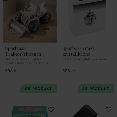
Sparbössa 
Sparbössa med 
Traktor/skopa m 
kristallkrona
gummihjul H8cm 
Tuff sparbössa traktor 
Satsa på kungligt sparande.
frontlastare med personlig 
tennfinish
gravyr.
598
kr
398
kr
Lägg till i favoriter
Lägg 