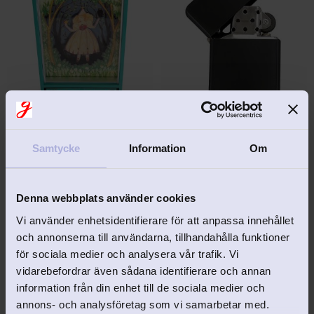
EJ GRAVERINGSBAR
Speldosa-smyckeskrin 
TOM Bensintändare. 
dansande flicka
Matt svart
Samtycke
Information
Om
Smyckeskrin dansande fé
Tuff bensintändare med 
gravyr.
298
kr
198
kr
Denna webbplats använder cookies
Vi använder enhetsidentifierare för att anpassa innehållet
och annonserna till användarna, tillhandahålla funktioner
för sociala medier och analysera vår trafik. Vi
vidarebefordrar även sådana identifierare och annan
15
%
information från din enhet till de sociala medier och
Lägg till i favoriter
Lägg 
annons- och analysföretag som vi samarbetar med.