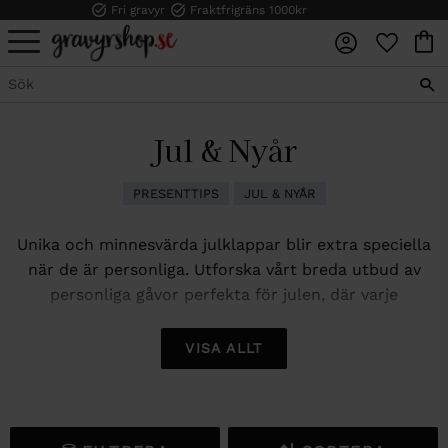
Fri gravyr
Fraktfrigräns 1000kr
FAVORI
KUN
Meny
Jul & Nyår
PRESENTTIPS
JUL & NYÅR
Unika och minnesvärda julklappar blir extra speciella
när de är personliga. Utforska vårt breda utbud av
personliga gåvor perfekta för julen, där varje
graveringsbar produkt kan anpassas med fri gravyr. Ge
en gåva med en personlig touch och skapa minnen
VISA ALLT
som varar livet ut.
Vårt sortiment inkluderar eleganta smyckeskrin för att
säkert förvara dina värdefulla smycken och