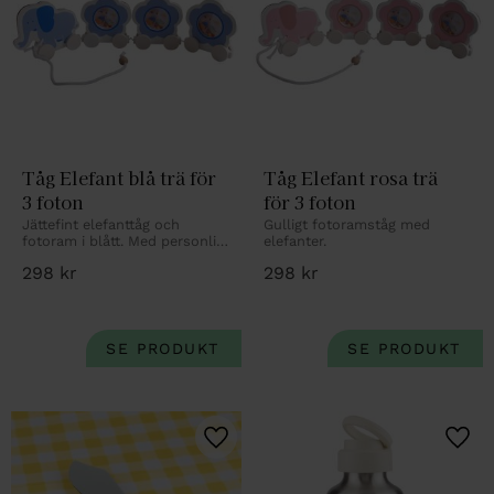
Tåg Elefant blå trä för 
Tåg Elefant rosa trä 
3 foton
för 3 foton
Jättefint elefanttåg och 
Gulligt fotoramståg med 
fotoram i blått. Med personlig 
elefanter.
gravyr.
298
kr
298
kr
Lägg till i favoriter
Lägg 