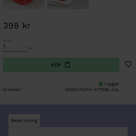
398
kr
Antal
st
Lägg t
Artikelnr
GSGRANATH-477526-JUL
Beskrivning