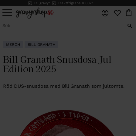
Fri gravyr
Fraktfrigräns 1000kr
FAVORI
KUN
Meny
MERCH
BILL GRANATH
Bill Granath Snusdosa Jul
Edition 2025
Röd DUS-snusdosa med Bill Granath som jul­tomte.