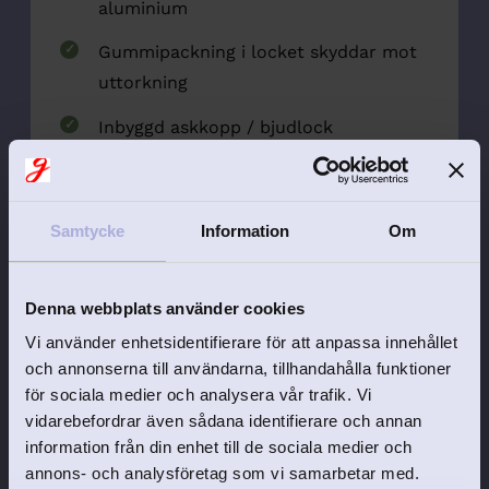
aluminium
Gummipackning i locket skyddar mot
uttorkning
Inbyggd askkopp / bjudlock
Passar alla former av portionssnus
Snygg, tålig finish i
elegant röd
–
Samtycke
Information
Om
gravyren lyser i
klar vit
kontrast
⚠️ Praktisk info ✔ Endast för portionssnus
Denna webbplats använder cookies
❌ Ingen plats för plastdosan – snuset läggs
Vi använder enhetsidentifierare för att anpassa innehållet
direkt i DUS-dosan
och annonserna till användarna, tillhandahålla funktioner
🎁
Varför man vill ha den här dosan:
•
för sociala medier och analysera vår trafik. Vi
Elegant • Gör julbordet, jakten, julfesten
vidarebefordrar även sådana identifierare och annan
eller soffkvällen 200% mer ikonisk • Perfekt
information från din enhet till de sociala medier och
julklapp, fars dag-gåva, presentbyte eller
annons- och analysföretag som vi samarbetar med.