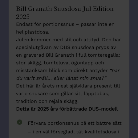
Bill Granath Snusdosa Jul Edition
2025
Endast för portionssnus – passar inte en
hel plastdosa.
Julen kommer med stil och attityd. Den här
specialutgåvan av DUS snusdosa pryds av
en graverad Bill Granath i full tomteregalia:
stor skägg, tomteluva, ögonlapp och
misstänksam blick som direkt antyder
“har
du varit snäll… eller lånat min snus?”
Det här är årets mest självklara present till
varje snusare som gillar sitt läpptobak,
tradition och rejäla skägg.
Detta är 2025 års förbättrade DUS-modell
Förvara portionssnus på ett bättre sätt
– i en väl förseglad, tät kvalitetsdosa i