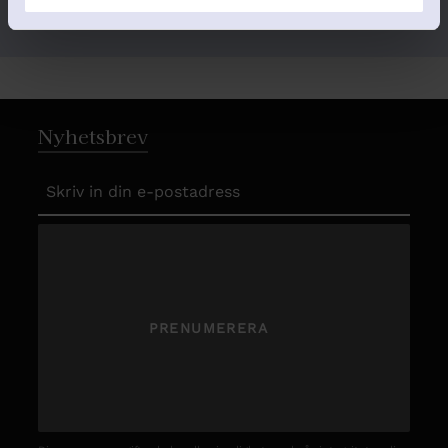
Här finns något till alla!
spårbart. Fraktfritt vid köp över
1000kr.
Nyhetsbrev
PRENUMERERA