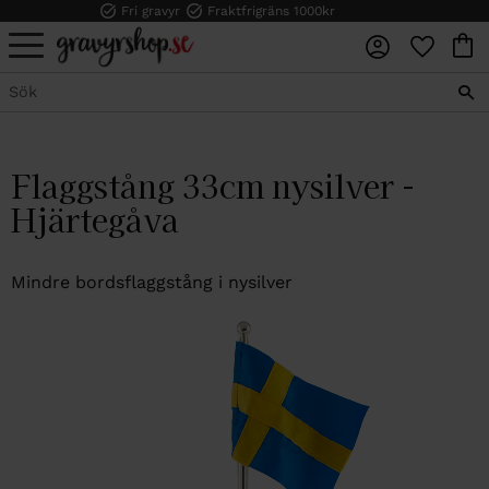
Fri gravyr
Fraktfrigräns 1000kr
FAVORI
KUN
Meny
Flaggstång 33cm nysilver -
Hjärtegåva
Mindre bordsflaggstång i nysilver