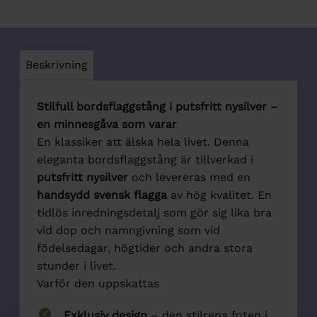
Beskrivning
Stilfull bordsflaggstång i putsfritt nysilver –
en minnesgåva som varar
En klassiker att älska hela livet. Denna
eleganta bordsflaggstång är tillverkad i
puts­fritt nysilver
och levereras med en
handsydd svensk flagga
av hög kvalitet. En
tidlös inredningsdetalj som gör sig lika bra
vid dop och namngivning som vid
födelsedagar, högtider och andra stora
stunder i livet.
Varför den uppskattas
Exklusiv design
– den stilrena foten i