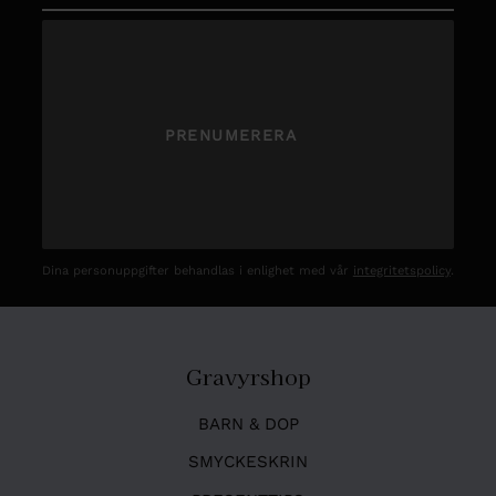
PRENUMERERA
Dina personuppgifter behandlas i enlighet med vår
integritetspolicy
.
Gravyrshop
BARN & DOP
SMYCKESKRIN