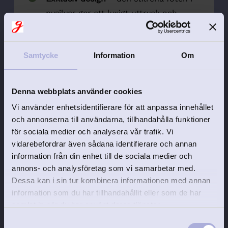
nysilver ger ett lyxigt uttryck och
kräver minimalt underhåll.
Svensk flagga med hantverkskänsla
–
Samtycke
Information
Om
flaggan är handsydd i slitstarkt
material för ett elegant och genuint
intryck.
Denna webbplats använder cookies
Vi använder enhetsidentifierare för att anpassa innehållet
Personlig gravyr ingår
– gör gåvan unik
och annonserna till användarna, tillhandahålla funktioner
med namn, datum eller en kort
för sociala medier och analysera vår trafik. Vi
hälsning utan extra kostnad.
vidarebefordrar även sådana identifierare och annan
information från din enhet till de sociala medier och
En
symbol för stolthet, kärlek och tradition
annons- och analysföretag som vi samarbetar med.
– perfekt att ta fram vid varje firande år
Dessa kan i sin tur kombinera informationen med annan
efter år.
information som du har tillhandahållit eller som de har
Vi graverar och skickar din flaggstång inom
samlat in när du har använt deras tjänster.
2–4 arbetsdagar
.
S