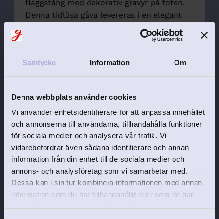
flaggstång med dekorativ gravyr på foten.
Denna tidlösa gåva levereras i en elegant
platt presentkartong och inkluderar en söt
presentpåse för att göra gåvan extra
speciell. Med förtryckta gravyrfält och
Samtycke
Information
Om
texten "Vi flaggar för" kan du enkelt lägga
till kostnadsfri namngivningsgravyr.
Namngivningsflaggstången är en klassisk
Denna webbplats använder cookies
inredningsdetalj som följer med genom hela
Vi använder enhetsidentifierare för att anpassa innehållet
livet och blir en del av varje
och annonserna till användarna, tillhandahålla funktioner
födelsedagsfirande. Den kan enkelt hissas
för sociala medier och analysera vår trafik. Vi
varje år för att fira och minnas
vidarebefordrar även sådana identifierare och annan
namngivningsdagen.
information från din enhet till de sociala medier och
Ge en personlig och minnesvärd
annons- och analysföretag som vi samarbetar med.
namngivningsgåva med vår flaggstång. Den
Dessa kan i sin tur kombinera informationen med annan
är inte bara en vacker dekoration i barnets
information som du har tillhandahållit eller som de har
rum, utan också en symbol för firandet av
samlat in när du har använt deras tjänster.
namngivningen och de kommande fina