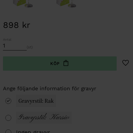
898
kr
Antal
st
Lägg t
Gravyrstil: Rak
Gravyrstil: Kursiv
Ingen gravyr