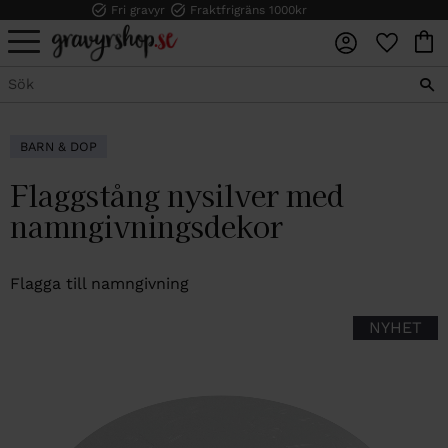
Fri gravyr
Fraktfrigräns 1000kr
FAVORI
KUN
Meny
BARN & DOP
Flaggstång nysilver med
namngivningsdekor
Flagga till namngivning
NYHET