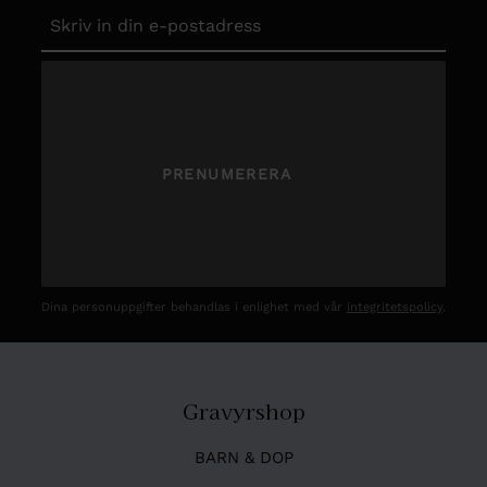
PRENUMERERA
Dina personuppgifter behandlas i enlighet med vår
integritetspolicy
.
Gravyrshop
BARN & DOP