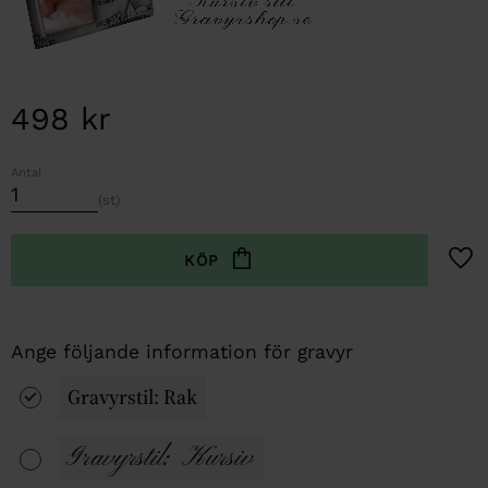
498
kr
Antal
st
Lägg t
Gravyrstil: Rak
Gravyrstil: Kursiv