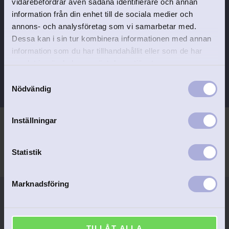
vidarebefordrar även sådana identifierare och annan
information från din enhet till de sociala medier och
Faddrar
annons- och analysföretag som vi samarbetar med.
Dessa kan i sin tur kombinera informationen med annan
Material:
metall med tennfinish (ej äkta
information som du har tillhandahållit eller som de har
tenn)
samlat in när du har använt deras tjänster.
Graveras med diamantgravyr.
S
Nödvändig
a
m
t
Inställningar
y
c
k
Statistik
e
s
Marknadsföring
v
a
l
Personlig service
Gravyr ingår
TILLÅT ALLA