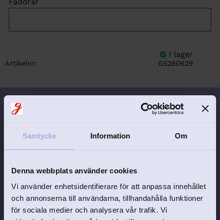
Faddrar
Artikelnr
GS280629
Beskrivning
Mått
Gravyrstilar
Samtycke
Information
Om
Vacker fotoram "Minne från dopet".
Gravyrfält på ramen:
Denna webbplats använder cookies
Namn
Vi använder enhetsidentifierare för att anpassa innehållet
Dopdatum
och annonserna till användarna, tillhandahålla funktioner
för sociala medier och analysera vår trafik. Vi
Kyrka