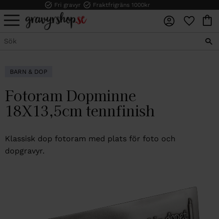
Fri gravyr
Fraktfrigräns 1000kr
FAVORI
KUN
Meny
BARN & DOP
Fotoram Dopminne
18X13,5cm tennfinish
Klassisk dop fotoram med plats för foto och
dopgravyr.