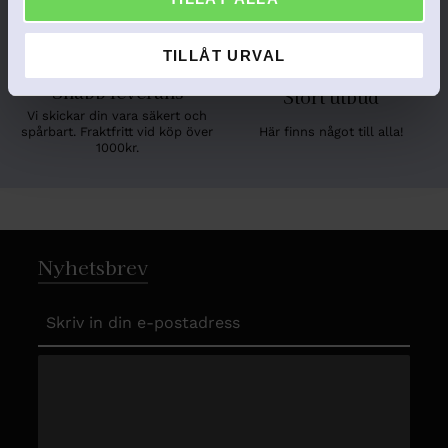
Vi svarar snabbt!
Skapa en unik och personlig
gåva!
TILLÅT URVAL
Snabb leverans
Stort utbud
Vi skickar din vara säkert och
Här finns något till alla!
spårbart. Fraktfritt vid köp över
1000kr.
Nyhetsbrev