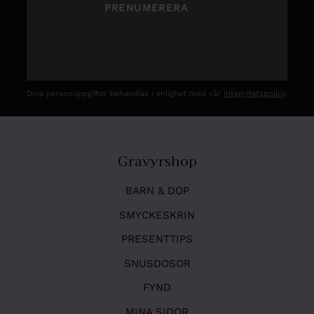
PRENUMERERA
Dina personuppgifter behandlas i enlighet med vår
integritetspolicy
.
Gravyrshop
BARN & DOP
SMYCKESKRIN
PRESENTTIPS
SNUSDOSOR
FYND
MINA SIDOR