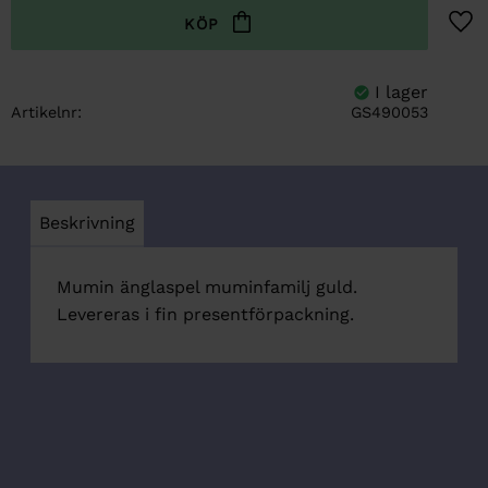
Lägg t
Artikelnr
GS490053
Beskrivning
Mumin änglaspel muminfamilj guld.
Levereras i fin presentförpackning.