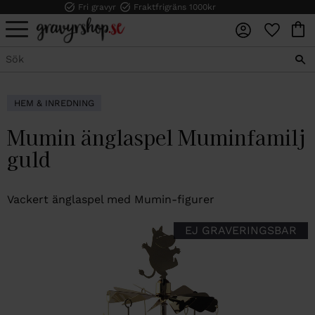
Fri gravyr
Fraktfrigräns 1000kr
FAVORI
KUN
Meny
HEM & INREDNING
Mumin änglaspel Muminfamilj
guld
Vackert änglaspel med Mumin-figurer
EJ GRAVERINGSBAR