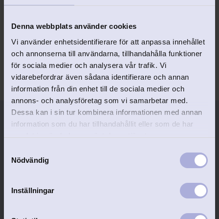
Klassiskt änglaspel i Mumin-
tappning.
Denna webbplats använder cookies
198
kr
Vi använder enhetsidentifierare för att anpassa innehållet
och annonserna till användarna, tillhandahålla funktioner
för sociala medier och analysera vår trafik. Vi
vidarebefordrar även sådana identifierare och annan
information från din enhet till de sociala medier och
annons- och analysföretag som vi samarbetar med.
Dessa kan i sin tur kombinera informationen med annan
information som du har tillhandahållit eller som de har
samlat in när du har använt deras tjänster.
Personlig service
Gravyr ingår
S
Vi svarar snabbt!
Skapa en unik och personlig
gåva!
Nödvändig
a
m
t
Inställningar
Snabb leverans
Stort utbud
y
Vi skickar din vara säkert och
c
Här finns något till alla!
spårbart. Fraktfritt vid köp över