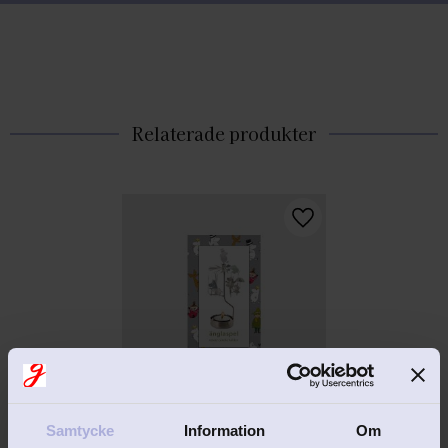
Relaterade produkter
Lägg till i favoriter
EJ GRAVERINGSBAR
Mumin änglaspel 
Samtycke
Information
Om
Muminfamiljen