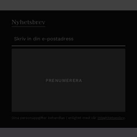
Nyhetsbrev
PRENUMERERA
Dina personuppgifter behandlas i enlighet med vår
integritetspolicy
.