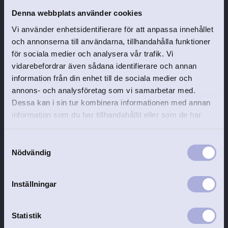
Denna webbplats använder cookies
Kniv: 17,8 cm
Vi använder enhetsidentifierare för att anpassa innehållet
Sked: 16 cm
och annonserna till användarna, tillhandahålla funktioner
för sociala medier och analysera vår trafik. Vi
Liten sked: 13,9 cm
vidarebefordrar även sådana identifierare och annan
information från din enhet till de sociala medier och
Priset är höjt med 10 % och
20 % av
annons- och analysföretag som vi samarbetar med.
försäljningspriset skänks till
Dessa kan i sin tur kombinera informationen med annan
Hjärtebarnsfonden
.
information som du har tillhandahållit eller som de har
Du får en personlig gåva – och samtidigt
samlat in när du har använt deras tjänster.
hjälper du barn med medfödda hjärtfel.
S
Tack för att du handlar med hjärtat.
Nödvändig
a
m
t
Inställningar
y
c
k
Statistik
e