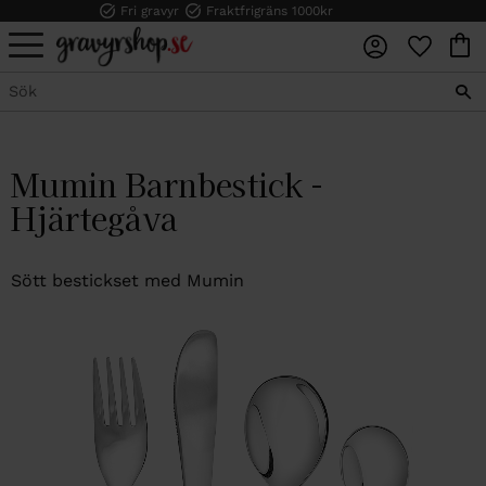
Fri gravyr
Fraktfrigräns 1000kr
FAVORI
KUN
Meny
Mumin Barnbestick -
Hjärtegåva
Sött bestickset med Mumin