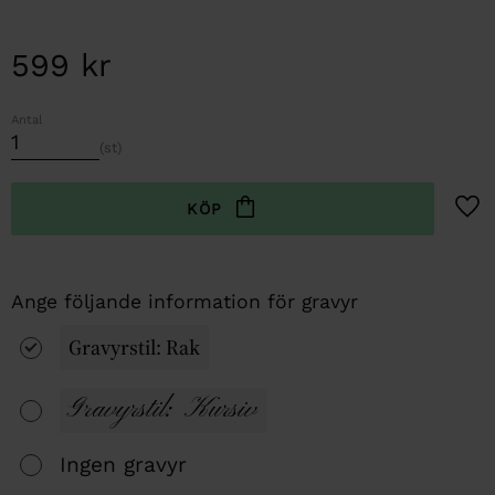
599
kr
Antal
st
Lägg t
Gravyrstil: Rak
Gravyrstil: Kursiv
Ingen gravyr