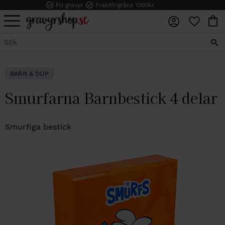
Fri gravyr
Fraktfrigräns 1000kr
FAVORI
KUN
Meny
BARN & DOP
Smurfarna Barnbestick 4 delar
Smurfiga bestick