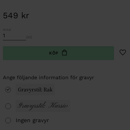
549
kr
Antal
st
Lägg t
Gravyrstil: Rak
Gravyrstil: Kursiv
Ingen gravyr