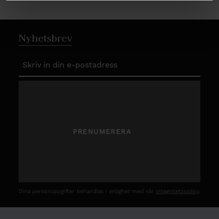
Nyhetsbrev
PRENUMERERA
Dina personuppgifter behandlas i enlighet med vår
integritetspolicy
.