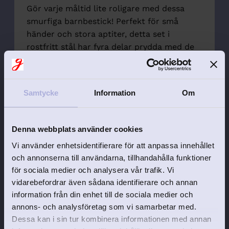
Gör varje måltid lite roligare med dessa
smurfiga barnbestick! Perfekt för små
händer och stora aptiter, detta set i
rostfritt stål har fyra delar prydda med de
älskade Smurfarna; Smurfan,
Gammelsmurfen, Glasögonsmurfen och
"vanliga" smurfen.
Samtycke
Information
Om
✅ Tillverkade i rostfritt stål – hållbara och
enkla att diska
✅ Perfekt storlek för små händer
Denna webbplats använder cookies
✅ Söt smurfdekor som gör varje måltid
Vi använder enhetsidentifierare för att anpassa innehållet
roligare
och annonserna till användarna, tillhandahålla funktioner
✅ Levereras i en fin presentförpackning –
för sociala medier och analysera vår trafik. Vi
perfekt doppresent eller födelsedagsgåva!
vidarebefordrar även sådana identifierare och annan
Låt Smurfarna hjälpa ditt barn att smurfa
information från din enhet till de sociala medier och
med glädje – beställ ditt set idag! 💙
annons- och analysföretag som vi samarbetar med.
Dessa kan i sin tur kombinera informationen med annan