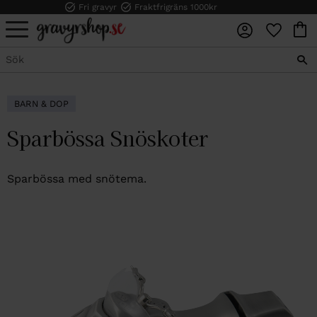
Fri gravyr
Fraktfrigräns 1000kr
FAVORI
KUN
Meny
BARN & DOP
Sparbössa Snöskoter
Sparbössa med snötema.