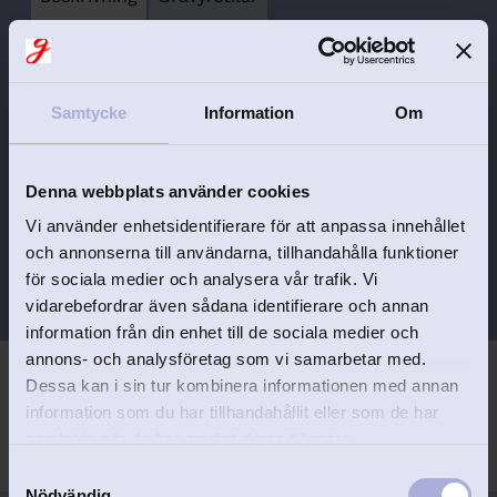
Klart "ongen" ska ha en alldeles egen
snöskoter. Med denna miniatyrsnöskoter
Samtycke
Information
Om
kan hen iallafall spara ihop till grundplåten.
Mycket relistisk sparbössa snöskoter med
rörliga delar såsom larvhjulen och styret.
Denna webbplats använder cookies
Tillverkad i mattborstad metall med
Vi använder enhetsidentifierare för att anpassa innehållet
tennliknande finish.
och annonserna till användarna, tillhandahålla funktioner
Längd 20 cm
för sociala medier och analysera vår trafik. Vi
vidarebefordrar även sådana identifierare och annan
information från din enhet till de sociala medier och
annons- och analysföretag som vi samarbetar med.
Dessa kan i sin tur kombinera informationen med annan
information som du har tillhandahållit eller som de har
samlat in när du har använt deras tjänster.
S
Nödvändig