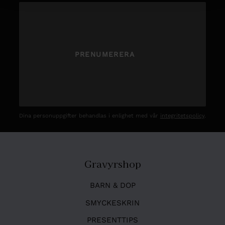
PRENUMERERA
Dina personuppgifter behandlas i enlighet med vår
integritetspolicy
.
Gravyrshop
BARN & DOP
SMYCKESKRIN
PRESENTTIPS