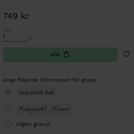
749
kr
Antal
st
Lägg t
Gravyrstil: Rak
Gravyrstil: Kursiv
Ingen gravyr