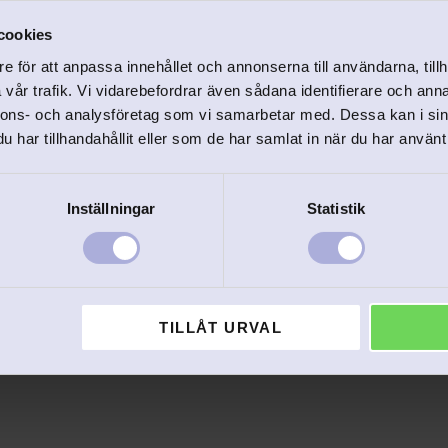
cookies
e för att anpassa innehållet och annonserna till användarna, tillh
vår trafik. Vi vidarebefordrar även sådana identifierare och anna
nnons- och analysföretag som vi samarbetar med. Dessa kan i sin
har tillhandahållit eller som de har samlat in när du har använt 
Inställningar
Statistik
vensk 12X7,6 cm
Flaggstång mässingpläter
Syriansk flagga
 svensk som passar mindre 
tång.
Flaggstång i mässing med Syrian
749
kr
TILLÅT URVAL