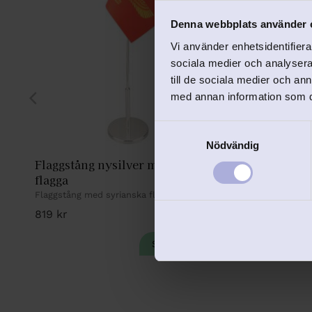
Denna webbplats använder 
Vi använder enhetsidentifierar
sociala medier och analysera 
till de sociala medier och a
med annan information som du 
S
Nödvändig
a
Flaggstång nysilver med Syriansk 
Flagga s
m
flagga
t
Textilflagga
bordsflaggs
Flaggstång med syrianska flaggan.
y
129
kr
c
819
kr
k
e
s
v
a