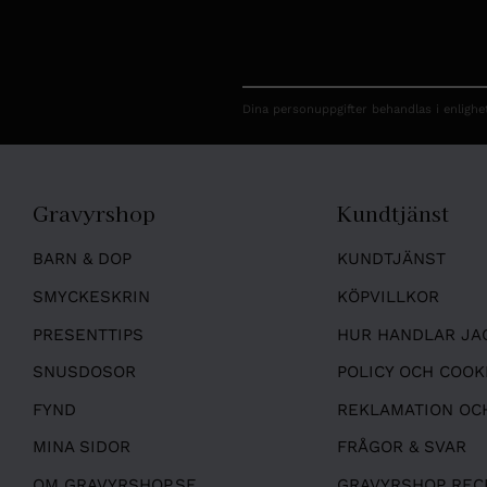
Dina personuppgifter behandlas i enligh
Gravyrshop
Kundtjänst
BARN & DOP
KUNDTJÄNST
SMYCKESKRIN
KÖPVILLKOR
PRESENTTIPS
HUR HANDLAR JA
SNUSDOSOR
POLICY OCH COOK
FYND
REKLAMATION OC
MINA SIDOR
FRÅGOR & SVAR
OM GRAVYRSHOP.SE
GRAVYRSHOP REC