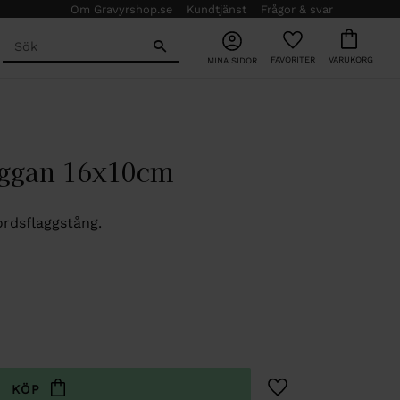
Om Gravyrshop.se
Kundtjänst
Frågor & svar
FAVORITER
KUNDVAGN
MINA SIDOR
aggan 16x10cm
ordsflaggstång.
Lägg till i favoriter