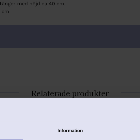
stänger med höjd ca 40 cm.
0 cm
Relaterade produkter
er
Lägg till i favoriter
Information