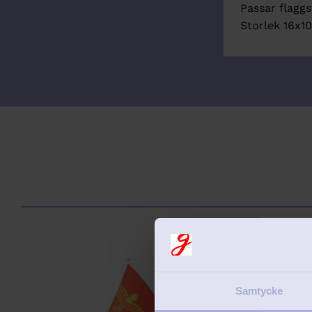
Passar flagg
Storlek 16x1
Lägg till i favorit
Samtycke