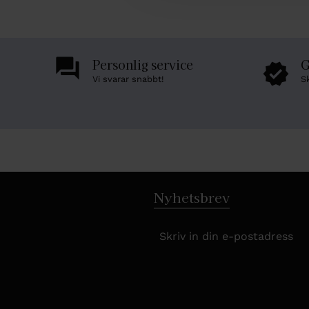
l
Personlig service
G
Vi svarar snabbt!
S
Nyhetsbrev