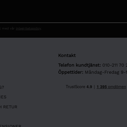
et med vår
integritetspolicy
.
Kontakt
Telefon kundtjänst:
010-211 70 
Öppettider:
Måndag-Fredag 9-
G?
IES
H RETUR
ENSIONER