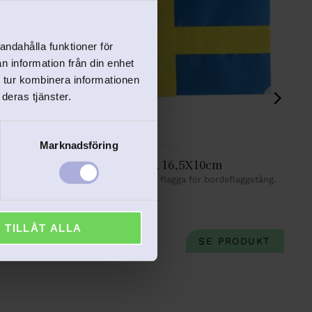
andahålla funktioner för
n information från din enhet
 tur kombinera informationen
deras tjänster.
Marknadsföring
ad med 
Flagga svensk 16,5X10cm
P
s
Svensk handsydd flagga för bordsflaggstång.
ska flaggan.
R
149
kr
1
TILLÅT ALLA