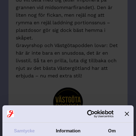
grannen vid midsommarfirandet). Den är
liten nog för fickan, men rejäl nog att
rymma en rejäl laddning portionssnus –
plastdosor gör sig dock bäst hemma i
skåpet.
Gravyrshop och Västgötapodden lovar: Det
här är inte bara en snusdosa, det är en
livsstil. Så ta en prilla, luta dig tillbaka och
njut av det bästa Västergötland har att
erbjuda – nu med extra stil!
Samtycke
Information
Om