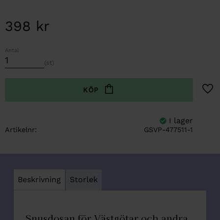
398
kr
Antal
st
Lägg t
Artikelnr
GSVP-477511-1
Beskrivning
Storlek
Snusdosan för Västgötar och andra