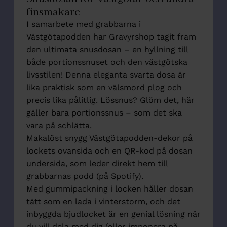
finsmakare
I samarbete med grabbarna i
Västgötapodden har Gravyrshop tagit fram
den ultimata snusdosan – en hyllning till
både portionssnuset och den västgötska
livsstilen! Denna eleganta svarta dosa är
lika praktisk som en välsmord plog och
precis lika pålitlig. Lössnus? Glöm det, här
gäller bara portionssnus – som det ska
vara på schlätta.
Makalöst snygg Västgötapodden-dekor på
lockets ovansida och en QR-kod på dosan
undersida, som leder direkt hem till
grabbarnas podd (på Spotify).
Med gummipackning i locken håller dosan
tätt som en lada i vinterstorm, och det
inbyggda bjudlocket är en genial lösning när
du vill dela med dig (eller imponera på