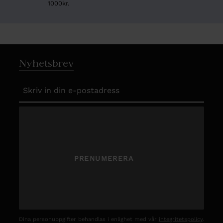
1000kr.
Nyhetsbrev
PRENUMERERA
Dina personuppgifter behandlas i enlighet med vår
integritetspolicy
.