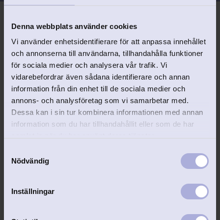
Denna webbplats använder cookies
Vi använder enhetsidentifierare för att anpassa innehållet
och annonserna till användarna, tillhandahålla funktioner
Relaterade produkter
för sociala medier och analysera vår trafik. Vi
vidarebefordrar även sådana identifierare och annan
information från din enhet till de sociala medier och
annons- och analysföretag som vi samarbetar med.
Lägg till i favoriter
Lägg 
Dessa kan i sin tur kombinera informationen med annan
information som du har tillhandahållit eller som de har
samlat in när du har använt deras tjänster.
S
Nödvändig
a
m
t
Inställningar
y
Västgötapodden 
Västgötapodden 
c
Fickplunta
flasköppnare