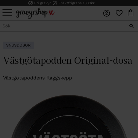
Fri gravyr
Fraktfrigräns 1000kr
FAVORI
KUN
Meny
SNUSDOSOR
Västgötapodden Original-dosa
Västgötapoddens flaggskepp