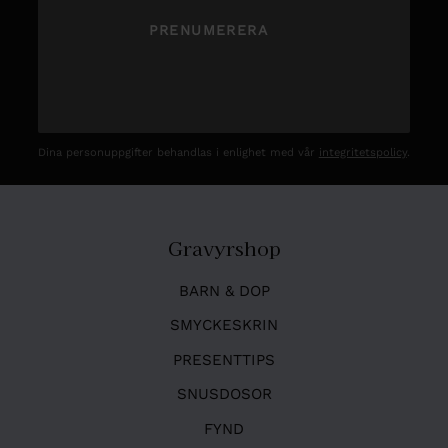
PRENUMERERA
Dina personuppgifter behandlas i enlighet med vår
integritetspolicy
.
Gravyrshop
BARN & DOP
SMYCKESKRIN
PRESENTTIPS
SNUSDOSOR
FYND