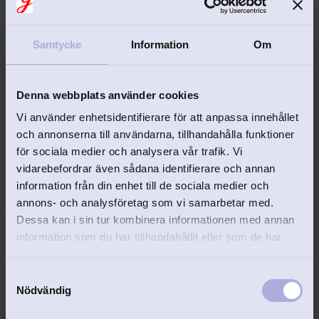
Samtycke
Information
Om
Denna webbplats använder cookies
EJ GRAVERINGSBAR
Vi använder enhetsidentifierare för att anpassa innehållet
Barnbestick Pettson & 
Barnmugg Bamse 
och annonserna till användarna, tillhandahålla funktioner
Findus 3-del RF
rostfritt stål
för sociala medier och analysera vår trafik. Vi
Riktigt fint barnbestick 
Barnmugg Bamse "Världens 
vidarebefordrar även sådana identifierare och annan
Pettson & Findus med gravyr.
starkaste björn" i rostfritt stål-
information från din enhet till de sociala medier och
449
kr
298
kr
annons- och analysföretag som vi samarbetar med.
Dessa kan i sin tur kombinera informationen med annan
information som du har tillhandahållit eller som de har
samlat in när du har använt deras tjänster.
S
Nödvändig
a
Lägg till i favoriter
Lägg 
m