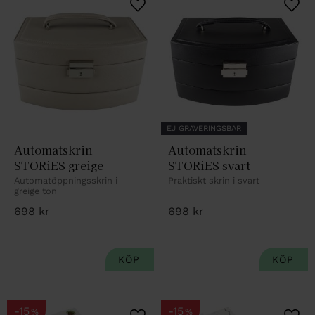
Lägg till i favoriter
Lägg 
EJ GRAVERINGSBAR
Automatskrin 
Automatskrin 
STORiES greige
STORiES svart
Automatöppningsskrin i 
Praktiskt skrin i svart
greige ton
698
kr
698
kr
15
15
%
%