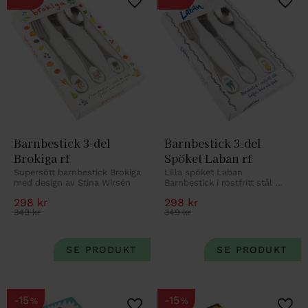
Lägg till i favoriter
Lägg 
Barnbestick 3-del 
Barnbestick 3-del 
Brokiga rf
Spöket Laban rf
Supersött barnbestick Brokiga 
Lilla spöket Laban 
med design av Stina Wirsén
Barnbestick i rostfritt stål 
med gravyr.
298
kr
298
kr
349
kr
349
kr
15
15
%
%