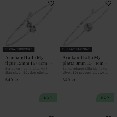
Lägg till i favoriter
Lägg 
EJ GRAVERINGSBAR
EJ GRAVERINGSBAR
Armband Lilla My 
Armband Lilla My 
figur 12mm 15+4cm 
platta 8mm 15+4cm 
rhod silver Mumin
rhod silver Mumin
Berlockarmband Lilla My i 
Barnarmband Lilla My i äkta 
äkta silver. Söt dop eller 
silver. Söt present till stor 
namngivningspresent.
som liten.
649
kr
649
kr