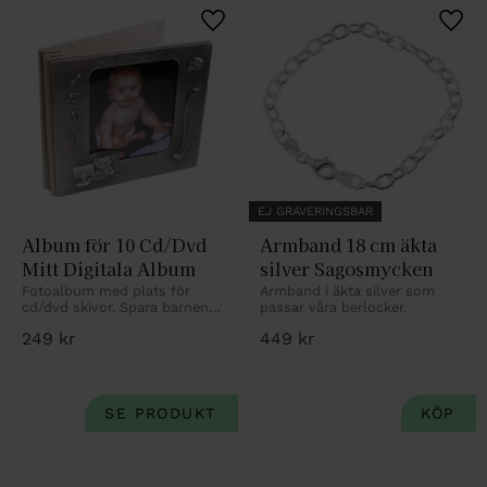
Lägg till i favoriter
Lägg 
EJ GRAVERINGSBAR
Album för 10 Cd/Dvd 
Armband 18 cm äkta 
Mitt Digitala Album
silver Sagosmycken
Fotoalbum med plats för 
Armband i äkta silver som 
cd/dvd skivor. Spara barnens 
passar våra berlocker.
bilder digitalt. Med 
249
kr
449
kr
kostnadsfri personlig gravyr.