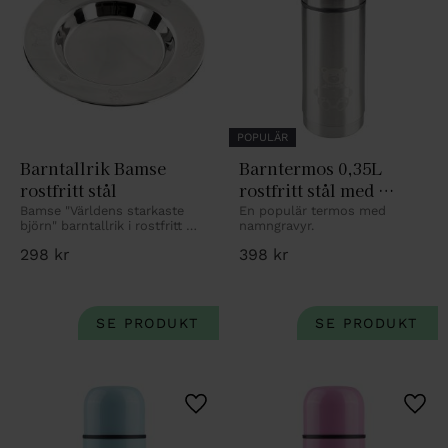
POPULÄR
Barntallrik Bamse 
Barntermos 0,35L 
rostfritt stål
rostfritt stål med 
nalledekor
Bamse "Världens starkaste 
En populär termos med 
björn" barntallrik i rostfritt 
namngravyr.
stål.
298
kr
398
kr
Lägg till i favoriter
Lägg 