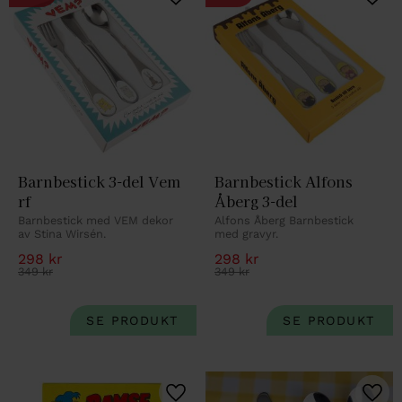
Lägg till i favoriter
Lägg 
Barnbestick 3-del Vem 
Barnbestick Alfons 
rf
Åberg 3-del
Barnbestick med VEM dekor 
Alfons Åberg Barnbestick 
av Stina Wirsén.
med gravyr.
298
kr
298
kr
349
kr
349
kr