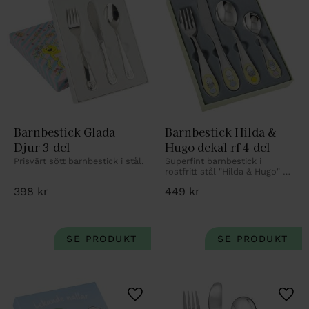
Barnbestick Glada 
Barnbestick Hilda & 
Djur 3-del
Hugo dekal rf 4-del
Prisvärt sött barnbestick i stål.
Superfint barnbestick i 
rostfritt stål "Hilda & Hugo" 4-
delar i rostfritt stål. Med 
398
kr
449
kr
personlig gravyr.
Lägg till i favoriter
Lägg 