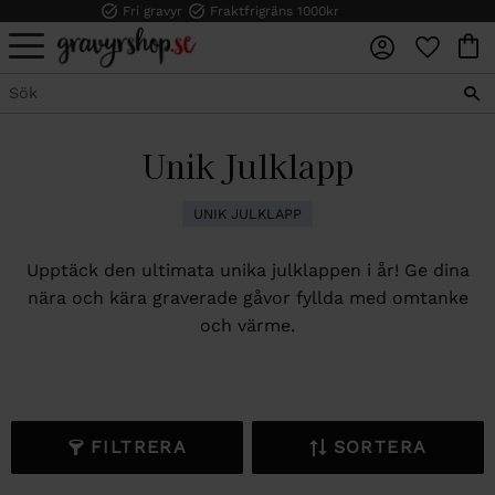
Fri gravyr
Fraktfrigräns 1000kr
FAVORI
KUN
Meny
Unik Julklapp
UNIK JULKLAPP
Upptäck den ultimata unika julklappen i år! Ge dina
nära och kära graverade gåvor fyllda med omtanke
och värme.
FILTRERA
SORTERA