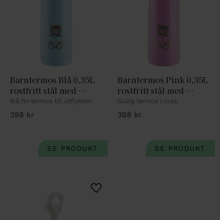
Barntermos Blå 0,35L 
Barntermos Pink 0,35L 
rostfritt stål med 
rostfritt stål med 
nalledekor
nalledekor
Blå fin termos till utflykten.
Gullig termos i rosa.
398
kr
398
kr
Lägg till i favoriter