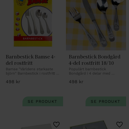
Lägg till i favoriter
Lägg 
Barnbestick Bamse 4-
Barnbestick Bondgård 
del rostfritt
4-del rostfritt 18/10
Bamse "Världens starkaste 
Populärt barnbestick 
björn" Barnbestick i rostfritt 
Bondgård i 4 delar med 
stål med gravyr.
personlig gravyr.
498
kr
498
kr
Lägg till i favoriter
Lägg 