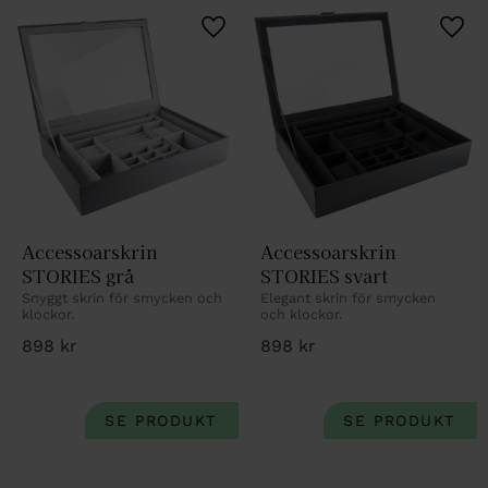
Lägg till i favoriter
Lägg 
Accessoarskrin 
Accessoarskrin 
STORIES grå
STORIES svart
Snyggt skrin för smycken och 
Elegant skrin för smycken 
klockor.
och klockor.
898
kr
898
kr